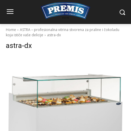
Home
ASTRA – profesionalna vitrina stvorena za praline i čokoladu
koja ističe vaše delicije
astra-dx
astra-dx