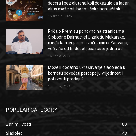
šećera i bez glutena koji dokazuje da lagan
okus može biti bogati čokoladni užitak
15 srpnja, 2026
Priča o Premisu ponovno na stranicama
Slobodne Dalmacije! U zaleđu Makarske,
među kamenjarom i voćnjacima Zadvarja,
već više od tri desetljeća raste jedna od...
16 lipnja, 2026
Može li dodatno ukrašavanje sladoleda u
kornetu povećati percepciju vrijednosti i
potaknuti prodaju?
13 lipnja, 2026
POPULAR CATEGORY
Zanimljivosti
80
Sladoled
43