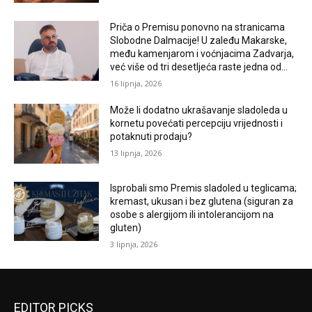
Priča o Premisu ponovno na stranicama
Slobodne Dalmacije! U zaleđu Makarske,
među kamenjarom i voćnjacima Zadvarja,
već više od tri desetljeća raste jedna od...
16 lipnja, 2026
Može li dodatno ukrašavanje sladoleda u
kornetu povećati percepciju vrijednosti i
potaknuti prodaju?
13 lipnja, 2026
Isprobali smo Premis sladoled u teglicama;
kremast, ukusan i bez glutena (siguran za
osobe s alergijom ili intolerancijom na
gluten)
3 lipnja, 2026
EDITOR PICKS