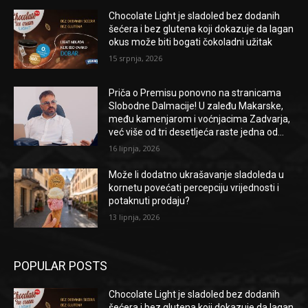
Chocolate Light je sladoled bez dodanih
šećera i bez glutena koji dokazuje da lagan
okus može biti bogati čokoladni užitak
15 srpnja, 2026
Priča o Premisu ponovno na stranicama
Slobodne Dalmacije! U zaleđu Makarske,
među kamenjarom i voćnjacima Zadvarja,
već više od tri desetljeća raste jedna od...
16 lipnja, 2026
Može li dodatno ukrašavanje sladoleda u
kornetu povećati percepciju vrijednosti i
potaknuti prodaju?
13 lipnja, 2026
POPULAR POSTS
Chocolate Light je sladoled bez dodanih
šećera i bez glutena koji dokazuje da lagan