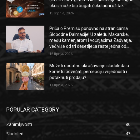
okus može biti bogati čokoladni užitak
15 srpnja, 2026
Priča o Premisu ponovno na stranicama
Slobodne Dalmacije! U zaleđu Makarske,
među kamenjarom i voćnjacima Zadvarja,
već više od tri desetljeća raste jedna od...
16 lipnja, 2026
Može li dodatno ukrašavanje sladoleda u
kornetu povećati percepciju vrijednosti i
potaknuti prodaju?
13 lipnja, 2026
POPULAR CATEGORY
Zanimljivosti
80
Sladoled
43