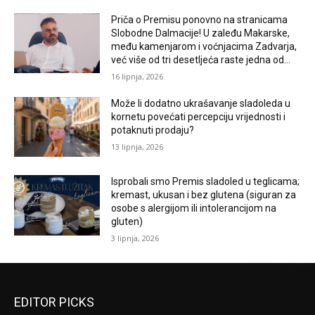
Priča o Premisu ponovno na stranicama
Slobodne Dalmacije! U zaleđu Makarske,
među kamenjarom i voćnjacima Zadvarja,
već više od tri desetljeća raste jedna od...
16 lipnja, 2026
Može li dodatno ukrašavanje sladoleda u
kornetu povećati percepciju vrijednosti i
potaknuti prodaju?
13 lipnja, 2026
Isprobali smo Premis sladoled u teglicama;
kremast, ukusan i bez glutena (siguran za
osobe s alergijom ili intolerancijom na
gluten)
3 lipnja, 2026
EDITOR PICKS