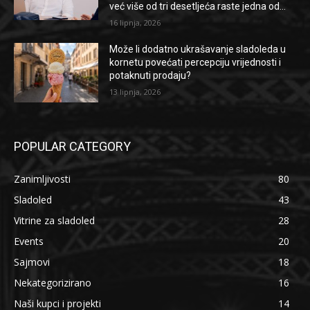
već više od tri desetljeća raste jedna od...
16 lipnja, 2026
Može li dodatno ukrašavanje sladoleda u
kornetu povećati percepciju vrijednosti i
potaknuti prodaju?
13 lipnja, 2026
POPULAR CATEGORY
Zanimljivosti
80
Sladoled
43
Vitrine za sladoled
28
Events
20
Sajmovi
18
Nekategorizirano
16
Naši kupci i projekti
14