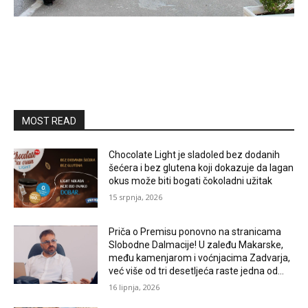
MOST READ
Chocolate Light je sladoled bez dodanih
šećera i bez glutena koji dokazuje da lagan
okus može biti bogati čokoladni užitak
15 srpnja, 2026
Priča o Premisu ponovno na stranicama
Slobodne Dalmacije! U zaleđu Makarske,
među kamenjarom i voćnjacima Zadvarja,
već više od tri desetljeća raste jedna od...
16 lipnja, 2026