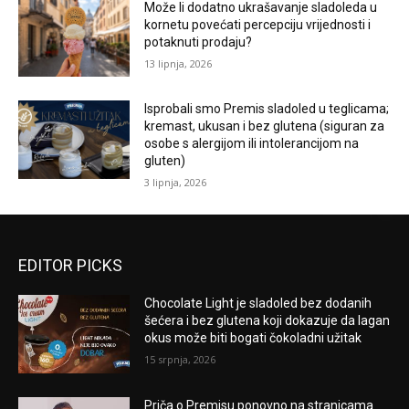
Može li dodatno ukrašavanje sladoleda u
kornetu povećati percepciju vrijednosti i
potaknuti prodaju?
13 lipnja, 2026
Isprobali smo Premis sladoled u teglicama;
kremast, ukusan i bez glutena (siguran za
osobe s alergijom ili intolerancijom na
gluten)
3 lipnja, 2026
EDITOR PICKS
Chocolate Light je sladoled bez dodanih
šećera i bez glutena koji dokazuje da lagan
okus može biti bogati čokoladni užitak
15 srpnja, 2026
Priča o Premisu ponovno na stranicama