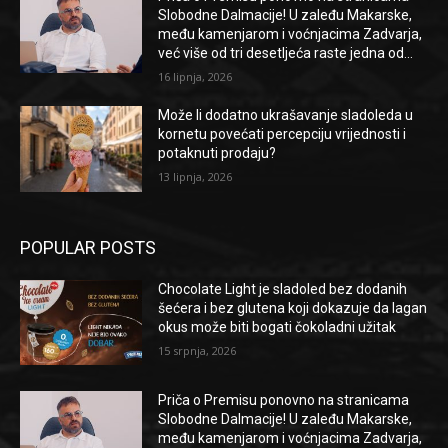
Slobodne Dalmacije! U zaleđu Makarske,
među kamenjarom i voćnjacima Zadvarja,
već više od tri desetljeća raste jedna od...
16 lipnja, 2026
Može li dodatno ukrašavanje sladoleda u
kornetu povećati percepciju vrijednosti i
potaknuti prodaju?
13 lipnja, 2026
POPULAR POSTS
Chocolate Light je sladoled bez dodanih
šećera i bez glutena koji dokazuje da lagan
okus može biti bogati čokoladni užitak
15 srpnja, 2026
Priča o Premisu ponovno na stranicama
Slobodne Dalmacije! U zaleđu Makarske,
među kamenjarom i voćnjacima Zadvarja,