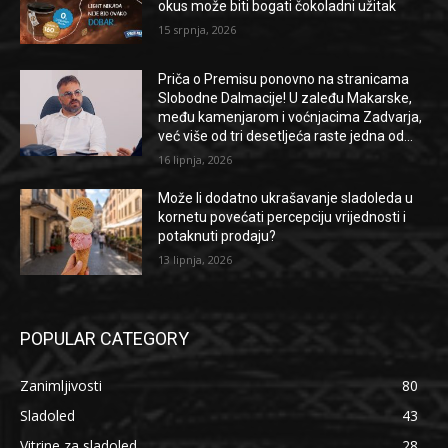
okus može biti bogati čokoladni užitak
15 srpnja, 2026
Priča o Premisu ponovno na stranicama
Slobodne Dalmacije! U zaleđu Makarske,
među kamenjarom i voćnjacima Zadvarja,
već više od tri desetljeća raste jedna od...
16 lipnja, 2026
Može li dodatno ukrašavanje sladoleda u
kornetu povećati percepciju vrijednosti i
potaknuti prodaju?
13 lipnja, 2026
POPULAR CATEGORY
Zanimljivosti
80
Sladoled
43
Vitrine za sladoled
28