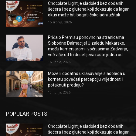
Chocolate Light je sladoled bez dodanih
šećera i bez glutena koji dokazuje da lagan
okus može biti bogati čokoladni užitak
15 srpnja, 2026
Priča o Premisu ponovno na stranicama
Slobodne Dalmacije! U zaleđu Makarske,
među kamenjarom i voćnjacima Zadvarja,
već više od tri desetljeća raste jedna od...
16 lipnja, 2026
Može li dodatno ukrašavanje sladoleda u
kornetu povećati percepciju vrijednosti i
potaknuti prodaju?
13 lipnja, 2026
POPULAR POSTS
Chocolate Light je sladoled bez dodanih
šećera i bez glutena koji dokazuje da lagan