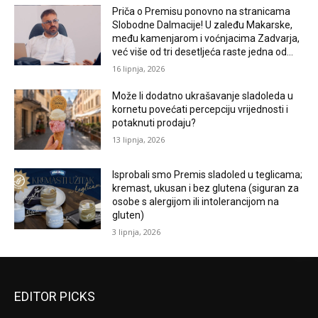
Priča o Premisu ponovno na stranicama
Slobodne Dalmacije! U zaleđu Makarske,
među kamenjarom i voćnjacima Zadvarja,
već više od tri desetljeća raste jedna od...
16 lipnja, 2026
Može li dodatno ukrašavanje sladoleda u
kornetu povećati percepciju vrijednosti i
potaknuti prodaju?
13 lipnja, 2026
Isprobali smo Premis sladoled u teglicama;
kremast, ukusan i bez glutena (siguran za
osobe s alergijom ili intolerancijom na
gluten)
3 lipnja, 2026
EDITOR PICKS