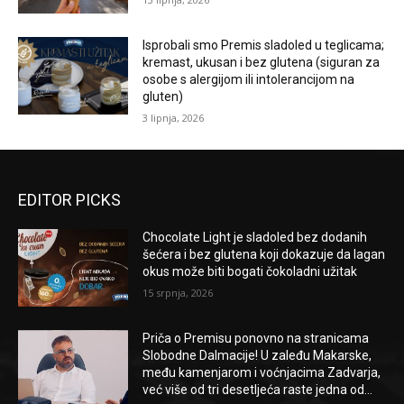
Isprobali smo Premis sladoled u teglicama;
kremast, ukusan i bez glutena (siguran za
osobe s alergijom ili intolerancijom na
gluten)
3 lipnja, 2026
EDITOR PICKS
Chocolate Light je sladoled bez dodanih
šećera i bez glutena koji dokazuje da lagan
okus može biti bogati čokoladni užitak
15 srpnja, 2026
Priča o Premisu ponovno na stranicama
Slobodne Dalmacije! U zaleđu Makarske,
među kamenjarom i voćnjacima Zadvarja,
već više od tri desetljeća raste jedna od...