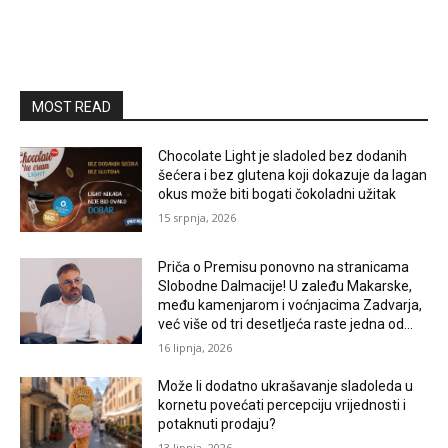
MOST READ
Chocolate Light je sladoled bez dodanih
šećera i bez glutena koji dokazuje da lagan
okus može biti bogati čokoladni užitak
15 srpnja, 2026
Priča o Premisu ponovno na stranicama
Slobodne Dalmacije! U zaleđu Makarske,
među kamenjarom i voćnjacima Zadvarja,
već više od tri desetljeća raste jedna od...
16 lipnja, 2026
Može li dodatno ukrašavanje sladoleda u
kornetu povećati percepciju vrijednosti i
potaknuti prodaju?
13 lipnja, 2026