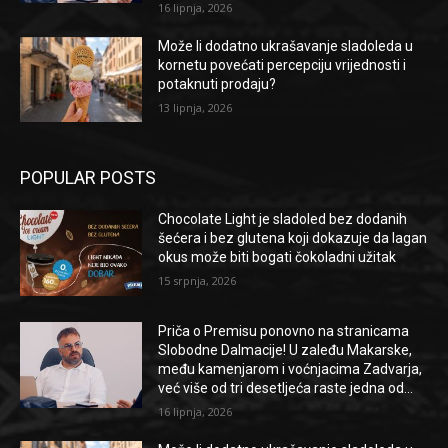
16 lipnja, 2026
Može li dodatno ukrašavanje sladoleda u
kornetu povećati percepciju vrijednosti i
potaknuti prodaju?
13 lipnja, 2026
POPULAR POSTS
Chocolate Light je sladoled bez dodanih
šećera i bez glutena koji dokazuje da lagan
okus može biti bogati čokoladni užitak
15 srpnja, 2026
Priča o Premisu ponovno na stranicama
Slobodne Dalmacije! U zaleđu Makarske,
među kamenjarom i voćnjacima Zadvarja,
već više od tri desetljeća raste jedna od...
16 lipnja, 2026