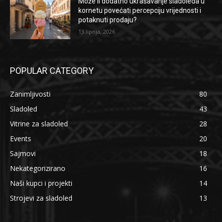
Može li dodatno ukrašavanje sladoleda u
kornetu povećati percepciju vrijednosti i
potaknuti prodaju?
13 lipnja, 2026
POPULAR CATEGORY
Zanimljivosti
80
Sladoled
43
Vitrine za sladoled
28
Events
20
Sajmovi
18
Nekategorizirano
16
Naši kupci i projekti
14
Strojevi za sladoled
13