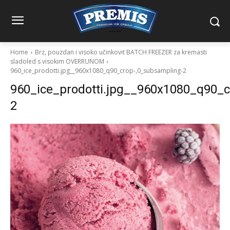
Home
Brz, pouzdan i visoko učinkovit BATCH FREEZER za kremasti
sladoled s visokim OVERRUNOM
960_ice_prodotti.jpg__960x1080_q90_crop-,0_subsampling-2
960_ice_prodotti.jpg__960x1080_q90_c
2