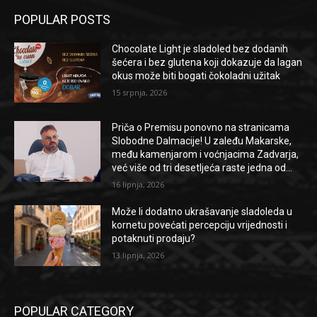
POPULAR POSTS
Chocolate Light je sladoled bez dodanih
šećera i bez glutena koji dokazuje da lagan
okus može biti bogati čokoladni užitak
15 srpnja, 2026
Priča o Premisu ponovno na stranicama
Slobodne Dalmacije! U zaleđu Makarske,
među kamenjarom i voćnjacima Zadvarja,
već više od tri desetljeća raste jedna od...
16 lipnja, 2026
Može li dodatno ukrašavanje sladoleda u
kornetu povećati percepciju vrijednosti i
potaknuti prodaju?
13 lipnja, 2026
POPULAR CATEGORY