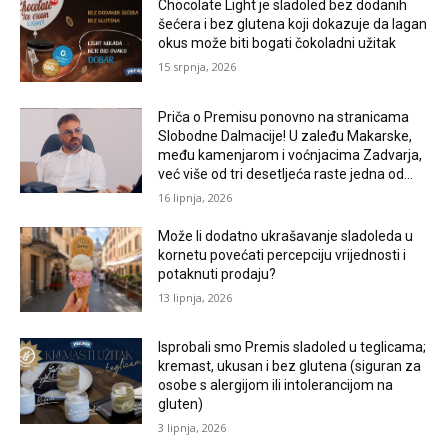
Chocolate Light je sladoled bez dodanih
šećera i bez glutena koji dokazuje da lagan
okus može biti bogati čokoladni užitak
15 srpnja, 2026
Priča o Premisu ponovno na stranicama
Slobodne Dalmacije! U zaleđu Makarske,
među kamenjarom i voćnjacima Zadvarja,
već više od tri desetljeća raste jedna od...
16 lipnja, 2026
Može li dodatno ukrašavanje sladoleda u
kornetu povećati percepciju vrijednosti i
potaknuti prodaju?
13 lipnja, 2026
Isprobali smo Premis sladoled u teglicama;
kremast, ukusan i bez glutena (siguran za
osobe s alergijom ili intolerancijom na
gluten)
3 lipnja, 2026