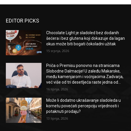
EDITOR PICKS
Chocolate Light je sladoled bez dodanih
šećera i bez glutena koji dokazuje da lagan
okus može biti bogati čokoladni užitak
15 srpnja, 2026
Priča o Premisu ponovno na stranicama
Slobodne Dalmacije! U zaleđu Makarske,
među kamenjarom i voćnjacima Zadvarja,
već više od tri desetljeća raste jedna od...
16 lipnja, 2026
Može li dodatno ukrašavanje sladoleda u
kornetu povećati percepciju vrijednosti i
potaknuti prodaju?
13 lipnja, 2026