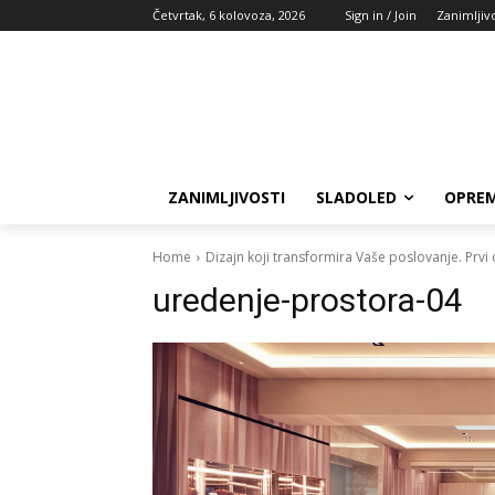
Četvrtak, 6 kolovoza, 2026
Sign in / Join
Zanimljivo
ZANIMLJIVOSTI
SLADOLED
OPREM
Home
Dizajn koji transformira Vaše poslovanje. Prvi 
uredenje-prostora-04