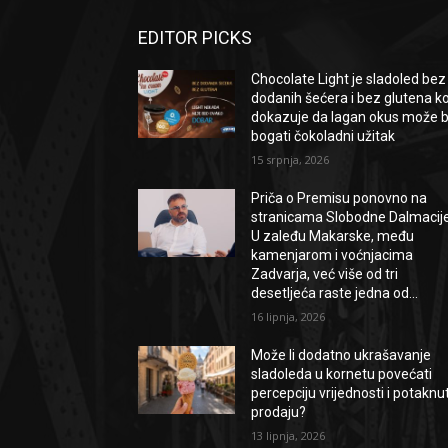
EDITOR PICKS
Chocolate Light je sladoled bez
dodanih šećera i bez glutena ko
dokazuje da lagan okus može bi
bogati čokoladni užitak
15 srpnja, 2026
Priča o Premisu ponovno na
stranicama Slobodne Dalmacije
U zaleđu Makarske, među
kamenjarom i voćnjacima
Zadvarja, već više od tri
desetljeća raste jedna od...
16 lipnja, 2026
Može li dodatno ukrašavanje
sladoleda u kornetu povećati
percepciju vrijednosti i potaknut
prodaju?
13 lipnja, 2026