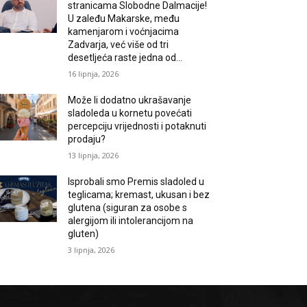
stranicama Slobodne Dalmacije!
U zaleđu Makarske, među
kamenjarom i voćnjacima
Zadvarja, već više od tri
desetljeća raste jedna od...
16 lipnja, 2026
Može li dodatno ukrašavanje
sladoleda u kornetu povećati
percepciju vrijednosti i potaknuti
prodaju?
13 lipnja, 2026
Isprobali smo Premis sladoled u
teglicama; kremast, ukusan i bez
glutena (siguran za osobe s
alergijom ili intolerancijom na
gluten)
3 lipnja, 2026