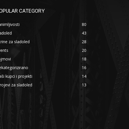
OPULAR CATEGORY
nimljivosti
80
adoled
43
trine za sladoled
28
vents
20
ajmovi
18
kategorizirano
16
ši kupci i projekti
14
rojevi za sladoled
13