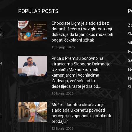
POPULAR POSTS
P
Chocolate Light je sladoled bez
Za
ji
dodanih šećera i bez glutena koji
Sl
ti
dokazuje da lagan okus može biti
bogati čokoladni užitak
Vi
15 srpnja, 2026
E
Priča o Premisu ponovno na
S
!
stranicama Slobodne Dalmacije!
Ne
U zaleđu Makarske, među
kamenjarom i voćnjacima
Na
Zadvarja, već više od tri
desetljeća raste jedna od...
St
16 lipnja, 2026
Može li dodatno ukrašavanje
sladoleda u kornetu povećati
i
percepciju vrijednosti i potaknuti
prodaju?
13 lipnja, 2026