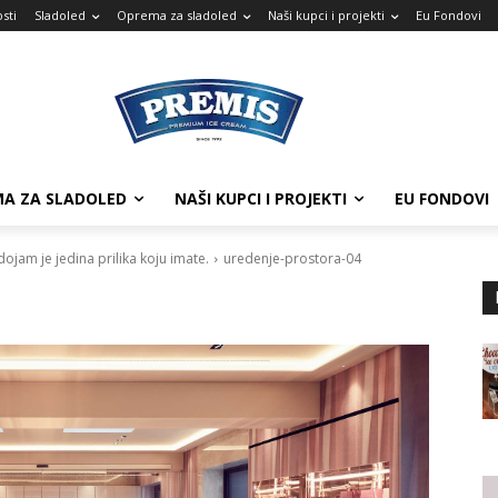
sti
Sladoled
Oprema za sladoled
Naši kupci i projekti
Eu Fondovi
A ZA SLADOLED
NAŠI KUPCI I PROJEKTI
EU FONDOVI
dojam je jedina prilika koju imate.
uredenje-prostora-04