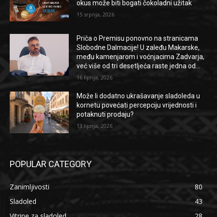
okus može biti bogati čokoladni užitak
15 srpnja, 2026
Priča o Premisu ponovno na stranicama
Slobodne Dalmacije! U zaleđu Makarske,
među kamenjarom i voćnjacima Zadvarja,
već više od tri desetljeća raste jedna od...
16 lipnja, 2026
Može li dodatno ukrašavanje sladoleda u
kornetu povećati percepciju vrijednosti i
potaknuti prodaju?
13 lipnja, 2026
POPULAR CATEGORY
Zanimljivosti
80
Sladoled
43
Vitrine za sladoled
28