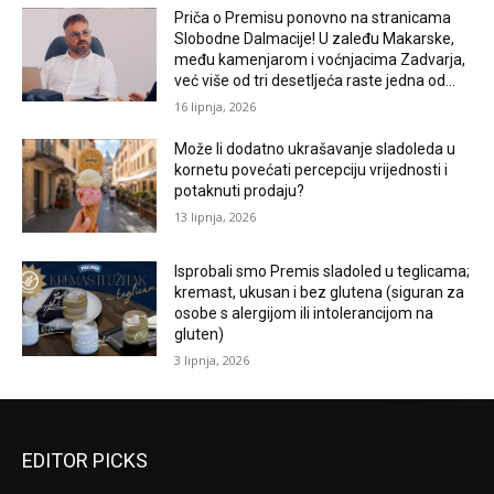
Priča o Premisu ponovno na stranicama
Slobodne Dalmacije! U zaleđu Makarske,
među kamenjarom i voćnjacima Zadvarja,
već više od tri desetljeća raste jedna od...
16 lipnja, 2026
Može li dodatno ukrašavanje sladoleda u
kornetu povećati percepciju vrijednosti i
potaknuti prodaju?
13 lipnja, 2026
Isprobali smo Premis sladoled u teglicama;
kremast, ukusan i bez glutena (siguran za
osobe s alergijom ili intolerancijom na
gluten)
3 lipnja, 2026
EDITOR PICKS