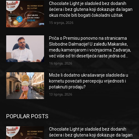
Chocolate Light je sladoled bez dodanih
šećera i bez glutena koji dokazuje da lagan
okus može biti bogati čokoladni užitak
15 srpnja, 2026
Priča o Premisu ponovno na stranicama
Slobodne Dalmacije! U zaleđu Makarske,
među kamenjarom i voćnjacima Zadvarja,
već više od tri desetljeća raste jedna od...
16 lipnja, 2026
Može li dodatno ukrašavanje sladoleda u
kornetu povećati percepciju vrijednosti i
potaknuti prodaju?
13 lipnja, 2026
POPULAR POSTS
Chocolate Light je sladoled bez dodanih
šećera i bez glutena koji dokazuje da lagan