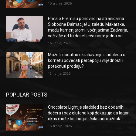
15 srpnja, 2026
Priča o Premisu ponovno na stranicama
Slobodne Dalmacije! U zaleđu Makarske,
među kamenjarom i voćnjacima Zadvarja,
već više od tri desetljeća raste jedna od...
16 lipnja, 2026
Može li dodatno ukrašavanje sladoleda u
kornetu povećati percepciju vrijednosti i
potaknuti prodaju?
13 lipnja, 2026
POPULAR POSTS
Chocolate Light je sladoled bez dodanih
šećera i bez glutena koji dokazuje da lagan
okus može biti bogati čokoladni užitak
15 srpnja, 2026