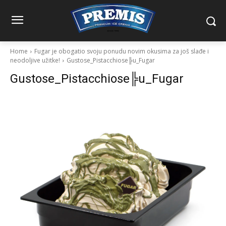
Home
Fugar je obogatio svoju ponudu novim okusima za još slađe i
neodoljive užitke!
Gustose_Pistacchiose╠u_Fugar
Gustose_Pistacchiose╠u_Fugar