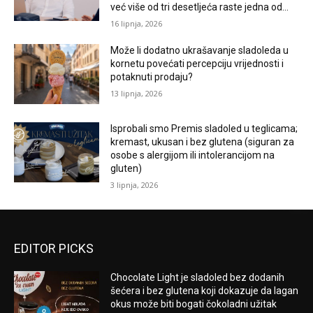
već više od tri desetljeća raste jedna od...
16 lipnja, 2026
Može li dodatno ukrašavanje sladoleda u
kornetu povećati percepciju vrijednosti i
potaknuti prodaju?
13 lipnja, 2026
Isprobali smo Premis sladoled u teglicama;
kremast, ukusan i bez glutena (siguran za
osobe s alergijom ili intolerancijom na
gluten)
3 lipnja, 2026
EDITOR PICKS
Chocolate Light je sladoled bez dodanih
šećera i bez glutena koji dokazuje da lagan
okus može biti bogati čokoladni užitak