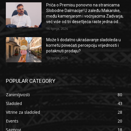
Priča o Premisu ponovno na stranicama
Slobodne Dalmacije! U zaleđu Makarske,
među kamenjarom i voćnjacima Zadvarja,
već više od tri desetljeća raste jedna od...
16 lipnja, 2026
Može li dodatno ukrašavanje sladoleda u
kornetu povećati percepciju vrijednosti i
potaknuti prodaju?
13 lipnja, 2026
POPULAR CATEGORY
Zanimljivosti
80
Sladoled
43
Vitrine za sladoled
28
Events
20
Sajmovi
18