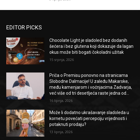
EDITOR PICKS
Chocolate Light je sladoled bez dodanih
šećera i bez glutena koji dokazuje da lagan
okus može biti bogati čokoladni užitak
15 srpnja, 2026
Priča o Premisu ponovno na stranicama
Slobodne Dalmacije! U zaleđu Makarske,
među kamenjarom i voćnjacima Zadvarja,
već više od tri desetljeća raste jedna od...
16 lipnja, 2026
Može li dodatno ukrašavanje sladoleda u
kornetu povećati percepciju vrijednosti i
potaknuti prodaju?
13 lipnja, 2026