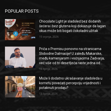
POPULAR POSTS
Chocolate Light je sladoled bez dodanih
šećera i bez glutena koji dokazuje da lagan
okus može biti bogati čokoladni užitak
15 srpnja, 2026
Priča o Premisu ponovno na stranicama
Slobodne Dalmacije! U zaleđu Makarske,
među kamenjarom i voćnjacima Zadvarja,
već više od tri desetljeća raste jedna od...
16 lipnja, 2026
Može li dodatno ukrašavanje sladoleda u
kornetu povećati percepciju vrijednosti i
potaknuti prodaju?
13 lipnja, 2026