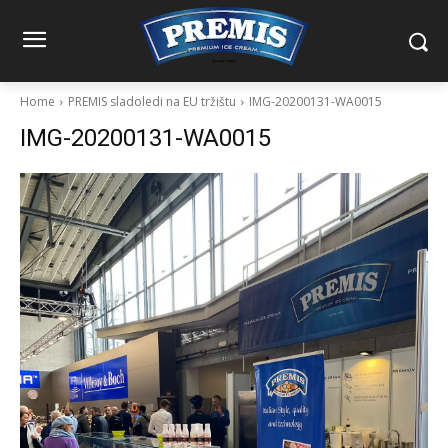
Home
PREMIS sladoledi na EU tržištu
IMG-20200131-WA0015
IMG-20200131-WA0015