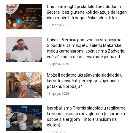
Chocolate Light je sladoled bez dodanih
šećera i bez glutena koji dokazuje da lagan
okus može biti bogati čokoladni užitak
15 srpnja, 2026
Priča o Premisu ponovno na stranicama
Slobodne Dalmacije! U zaleđu Makarske,
među kamenjarom i voćnjacima Zadvarja,
već više od tri desetljeća raste jedna od...
16 lipnja, 2026
Može li dodatno ukrašavanje sladoleda u
kornetu povećati percepciju vrijednosti i
potaknuti prodaju?
13 lipnja, 2026
Isprobali smo Premis sladoled u teglicama;
kremast, ukusan i bez glutena (siguran za
osobe s alergijom ili intolerancijom na
gluten)
3 lipnja, 2026