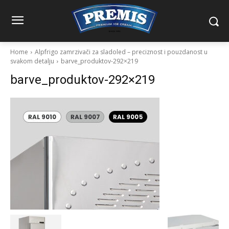
Home
Alpfrigo zamrzivači za sladoled – preciznost i pouzdanost u
svakom detalju
barve_produktov-292×219
barve_produktov-292×219