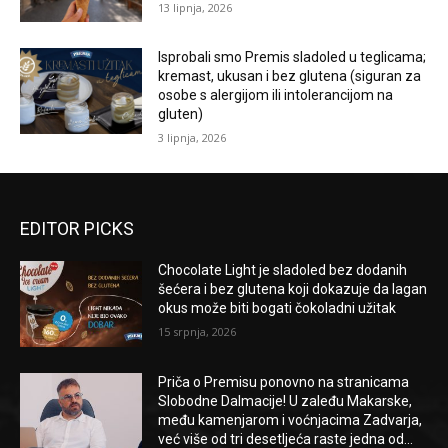
13 lipnja, 2026
Isprobali smo Premis sladoled u teglicama;
kremast, ukusan i bez glutena (siguran za
osobe s alergijom ili intolerancijom na
gluten)
3 lipnja, 2026
EDITOR PICKS
Chocolate Light je sladoled bez dodanih
šećera i bez glutena koji dokazuje da lagan
okus može biti bogati čokoladni užitak
15 srpnja, 2026
Priča o Premisu ponovno na stranicama
Slobodne Dalmacije! U zaleđu Makarske,
među kamenjarom i voćnjacima Zadvarja,
već više od tri desetljeća raste jedna od...