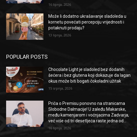
16 lipnja, 2026
Može li dodatno ukrašavanje sladoleda u
kornetu povećati percepciju vrijednosti i
potaknuti prodaju?
13 lipnja, 2026
POPULAR POSTS
Chocolate Light je sladoled bez dodanih
šećera i bez glutena koji dokazuje da lagan
okus može biti bogati čokoladni užitak
15 srpnja, 2026
Priča o Premisu ponovno na stranicama
Slobodne Dalmacije! U zaleđu Makarske,
među kamenjarom i voćnjacima Zadvarja,
već više od tri desetljeća raste jedna od...
16 lipnja, 2026