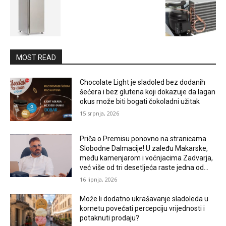
MOST READ
Chocolate Light je sladoled bez dodanih
šećera i bez glutena koji dokazuje da lagan
okus može biti bogati čokoladni užitak
15 srpnja, 2026
Priča o Premisu ponovno na stranicama
Slobodne Dalmacije! U zaleđu Makarske,
među kamenjarom i voćnjacima Zadvarja,
već više od tri desetljeća raste jedna od...
16 lipnja, 2026
Može li dodatno ukrašavanje sladoleda u
kornetu povećati percepciju vrijednosti i
potaknuti prodaju?