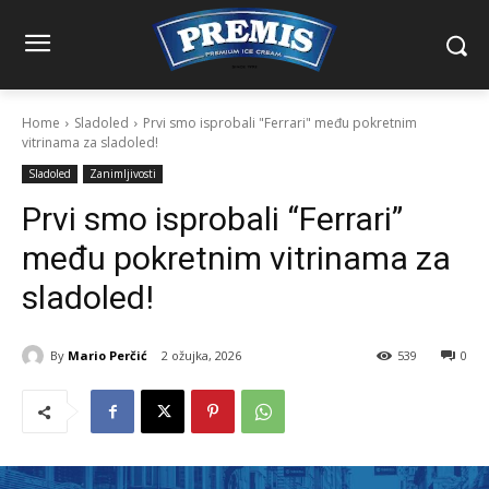
Home
Sladoled
Prvi smo isprobali "Ferrari" među pokretnim
vitrinama za sladoled!
Sladoled
Zanimljivosti
Prvi smo isprobali “Ferrari”
među pokretnim vitrinama za
sladoled!
By
Mario Perčić
2 ožujka, 2026
539
0