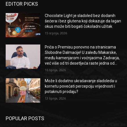
EDITOR PICKS
Chocolate Light je sladoled bez dodanih
šećera i bez glutena koji dokazuje da lagan
okus može biti bogati čokoladni užitak
15 srpnja, 2026
Priča o Premisu ponovno na stranicama
Slobodne Dalmacije! U zaleđu Makarske,
među kamenjarom i voćnjacima Zadvarja,
već više od tri desetljeća raste jedna od...
16 lipnja, 2026
Može li dodatno ukrašavanje sladoleda u
kornetu povećati percepciju vrijednosti i
potaknuti prodaju?
13 lipnja, 2026
POPULAR POSTS