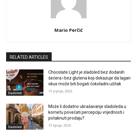
Mario Perčić
RELATED ARTICLES
Chocolate Light je sladoled bez dodanih
šećera i bez glutena koji dokazuje da lagan
okus može biti bogati čokoladni užitak
15 srpnja, 2026
Sladoled
Može li dodatno ukrašavanje sladoleda u
kornetu povećati percepciju vrijednosti i
potaknuti prodaju?
13 lipnja, 2026
Sladoled