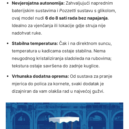
Nevjerojatna autonomija:
Zahvaljujući naprednim
baterijskim sustavima i
Pozzetti
sustavu s glikolom,
ovaj model nudi
6 do 8 sati rada bez napajanja
.
Idealno za vjenčanja ili lokacije gdje struja nije
nadohvat ruke.
Stabilna temperatura:
Čak i na direktnom suncu,
temperatura u kadicama ostaje stabilna. Nema
neugodnog kristaliziranja sladoleda na rubovima;
tekstura ostaje savršena do zadnje kuglice.
Vrhunska dodatna oprema:
Od sustava za pranje
mjerica do polica za kornete, svaki dodatak je
dizajniran da vam olakša rad u najvećoj gužvi.