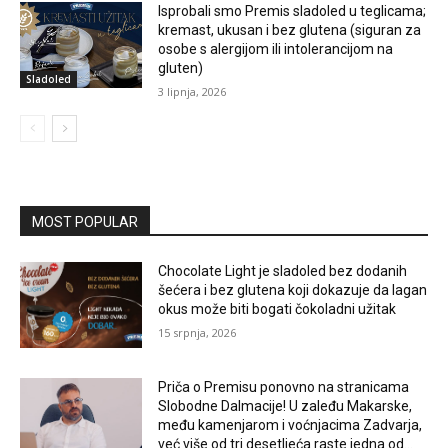
Isprobali smo Premis sladoled u teglicama;
kremast, ukusan i bez glutena (siguran za
osobe s alergijom ili intolerancijom na
gluten)
Sladoled
3 lipnja, 2026
MOST POPULAR
Chocolate Light je sladoled bez dodanih
šećera i bez glutena koji dokazuje da lagan
okus može biti bogati čokoladni užitak
15 srpnja, 2026
Priča o Premisu ponovno na stranicama
Slobodne Dalmacije! U zaleđu Makarske,
među kamenjarom i voćnjacima Zadvarja,
već više od tri desetljeća raste jedna od...