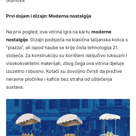
dojmova.
Prvi dojam i dizajn: Moderna nostalgija
Na prvi pogled, ova vitrina igra na kartu
moderne
nostalgije
. Dizajn podsjeća na klasična talijanska kolica s
“piazza”, ali ispod haube se krije čista tehnologija 21.
stoljeća. Za konstrukciju su korišteni isključivo luksuzni i
visokokvalitetni materijali, zbog čega ova vitrina djeluje
izuzetno robusno. Kotači su dovoljno čvrsti da prežive
neravne pločnike i kafiće bez straha od oštećenja
sustava.