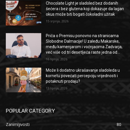
Chocolate Light je sladoled bez dodanih
šećera i bez glutena koji dokazuje da lagan
okus može biti bogati čokoladni užitak
15 srpnja, 2026
Priča o Premisu ponovno na stranicama
Slobodne Dalmacije! U zaleđu Makarske,
među kamenjarom i voćnjacima Zadvarja,
već više od tri desetljeća raste jedna od...
16 lipnja, 2026
Može li dodatno ukrašavanje sladoleda u
kornetu povećati percepciju vrijednosti i
potaknuti prodaju?
13 lipnja, 2026
POPULAR CATEGORY
Zanimljivosti
80