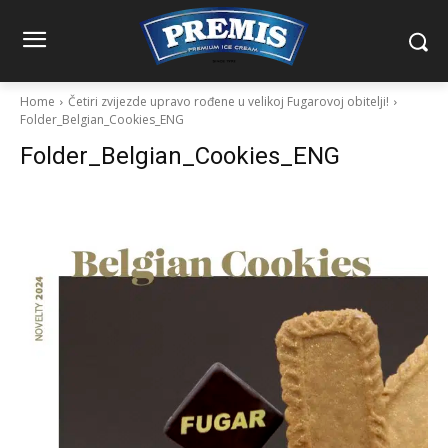
Home
Četiri zvijezde upravo rođene u velikoj Fugarovoj obitelji!
Folder_Belgian_Cookies_ENG
Folder_Belgian_Cookies_ENG