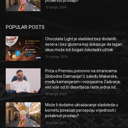
potaknuti prodaju?
13 lipnja, 2026
POPULAR POSTS
Chocolate Light je sladoled bez dodanih
šećera i bez glutena koji dokazuje da lagan
okus može biti bogati čokoladni užitak
15 srpnja, 2026
Priča o Premisu ponovno na stranicama
Slobodne Dalmacije! U zaleđu Makarske,
među kamenjarom i voćnjacima Zadvarja,
već više od tri desetljeća raste jedna od...
16 lipnja, 2026
Može li dodatno ukrašavanje sladoleda u
kornetu povećati percepciju vrijednosti i
potaknuti prodaju?
13 lipnja, 2026