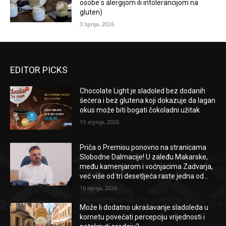
osobe s alergijom ili intolerancijom na
gluten)
3 lipnja, 2026
EDITOR PICKS
Chocolate Light je sladoled bez dodanih
šećera i bez glutena koji dokazuje da lagan
okus može biti bogati čokoladni užitak
15 srpnja, 2026
Priča o Premisu ponovno na stranicama
Slobodne Dalmacije! U zaleđu Makarske,
među kamenjarom i voćnjacima Zadvarja,
već više od tri desetljeća raste jedna od...
16 lipnja, 2026
Može li dodatno ukrašavanje sladoleda u
kornetu povećati percepciju vrijednosti i