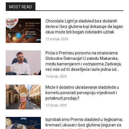
MOST READ
Chocolate Light je sladoled bez dodanih
šećera i bez glutena koji dokazuje da lagan
okus može biti bogati čokoladni užitak
15 srpnja, 2026
Priča o Premisu ponovno na stranicama
Slobodne Dalmacije! U zaleđu Makarske,
među kamenjarom i voćnjacima Zadvarja,
već više od tri desetljeća raste jedna od...
16 lipnja, 2026
Može li dodatno ukrašavanje sladoleda u
kornetu povećati percepciju vrijednosti i
potaknuti prodaju?
13 lipnja, 2026
Isprobali smo Premis sladoled u teglicama;
kremast, ukusan i bez glutena (siguran za