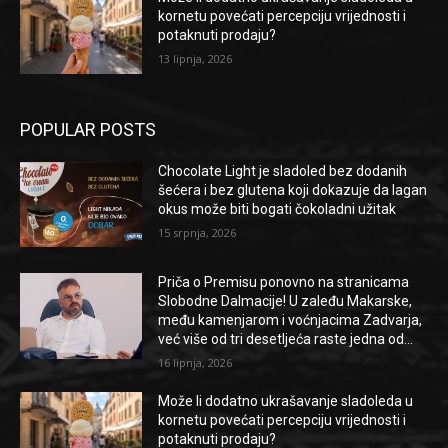
kornetu povećati percepciju vrijednosti i
potaknuti prodaju?
13 lipnja, 2026
POPULAR POSTS
Chocolate Light je sladoled bez dodanih
šećera i bez glutena koji dokazuje da lagan
okus može biti bogati čokoladni užitak
15 srpnja, 2026
Priča o Premisu ponovno na stranicama
Slobodne Dalmacije! U zaleđu Makarske,
među kamenjarom i voćnjacima Zadvarja,
već više od tri desetljeća raste jedna od...
16 lipnja, 2026
Može li dodatno ukrašavanje sladoleda u
kornetu povećati percepciju vrijednosti i
potaknuti prodaju?