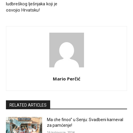
ludbreškog lješnjaka koji je
osvojio Hrvatsku!
Mario Perčić
RELATED ARTICLES
Ma che finoo” u Senju: Svadbeni karneval
za pamćenje!
16 kolovoza, 2024