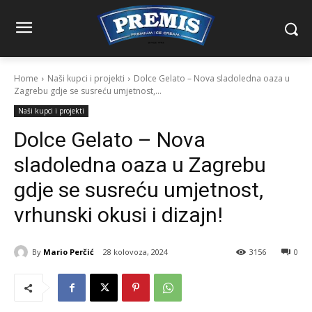
Home
Naši kupci i projekti
Dolce Gelato – Nova sladoledna oaza u
Zagrebu gdje se susreću umjetnost,...
Naši kupci i projekti
Dolce Gelato – Nova
sladoledna oaza u Zagrebu
gdje se susreću umjetnost,
vrhunski okusi i dizajn!
By
Mario Perčić
28 kolovoza, 2024
3156
0