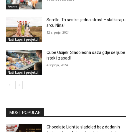
Events
Sorelle: Tri sestre, jedna strast – slatki raj u
srcu Nina!
12 srpnja, 2024
Naši kupci i projekti
Cube Osijek: Sladoledna oaza gdje se ljube
istok i zapad!
4 srpnja, 2024
Naši kupci i projekti
MOST POPULAR
Chocolate Light je sladoled bez dodanih