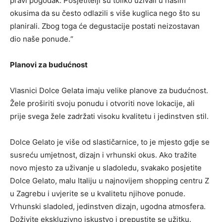
pravi pogodak. Posjetitelji su toliko uživali u našim
okusima da su često odlazili s više kuglica nego što su
planirali. Zbog toga će degustacije postati neizostavan
dio naše ponude.“
Planovi za budućnost
Vlasnici Dolce Gelata imaju velike planove za budućnost.
Žele proširiti svoju ponudu i otvoriti nove lokacije, ali
prije svega žele zadržati visoku kvalitetu i jedinstven stil.
Dolce Gelato je više od slastičarnice, to je mjesto gdje se
susreću umjetnost, dizajn i vrhunski okus. Ako tražite
novo mjesto za uživanje u sladoledu, svakako posjetite
Dolce Gelato, malu Italiju u najnovijem shopping centru Z
u Zagrebu i uvjerite se u kvalitetu njihove ponude.
Vrhunski sladoled, jedinstven dizajn, ugodna atmosfera.
Doživite ekskluzivno iskustvo i prepustite se užitku.