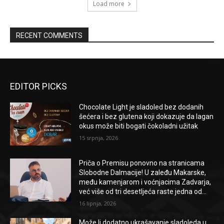
Load more
RECENT COMMENTS
EDITOR PICKS
Chocolate Light je sladoled bez dodanih
šećera i bez glutena koji dokazuje da lagan
okus može biti bogati čokoladni užitak
15 srpnja, 2026
Priča o Premisu ponovno na stranicama
Slobodne Dalmacije! U zaleđu Makarske,
među kamenjarom i voćnjacima Zadvarja,
već više od tri desetljeća raste jedna od...
16 lipnja, 2026
Može li dodatno ukrašavanje sladoleda u