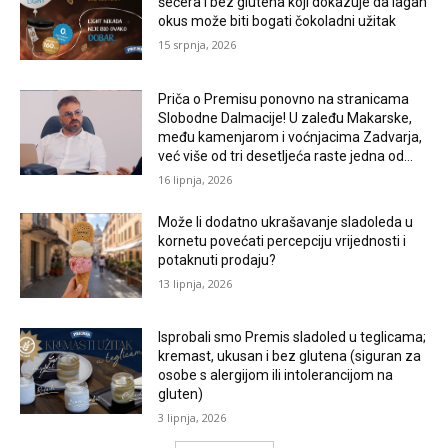
šećera i bez glutena koji dokazuje da lagan
okus može biti bogati čokoladni užitak
15 srpnja, 2026
Priča o Premisu ponovno na stranicama
Slobodne Dalmacije! U zaleđu Makarske,
među kamenjarom i voćnjacima Zadvarja,
već više od tri desetljeća raste jedna od...
16 lipnja, 2026
Može li dodatno ukrašavanje sladoleda u
kornetu povećati percepciju vrijednosti i
potaknuti prodaju?
13 lipnja, 2026
Isprobali smo Premis sladoled u teglicama;
kremast, ukusan i bez glutena (siguran za
osobe s alergijom ili intolerancijom na
gluten)
3 lipnja, 2026