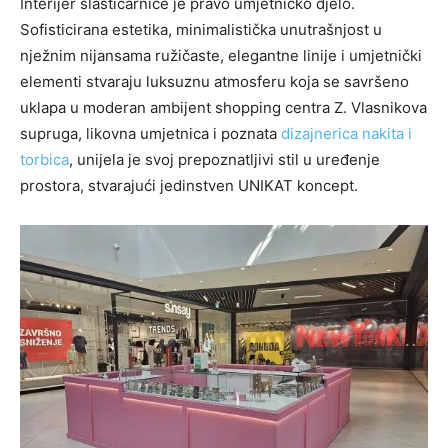
Interijer slastičarnice je pravo umjetničko djelo.
Sofisticirana estetika, minimalistička unutrašnjost u
nježnim nijansama ružičaste, elegantne linije i umjetnički
elementi stvaraju luksuznu atmosferu koja se savršeno
uklapa u moderan ambijent shopping centra Z. Vlasnikova
supruga, likovna umjetnica i poznata
dizajnerica nakita i
torbica
, unijela je svoj prepoznatljivi stil u uređenje
prostora, stvarajući jedinstven UNIKAT koncept.