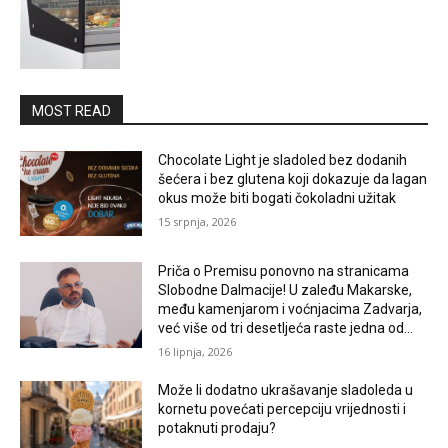
MOST READ
Chocolate Light je sladoled bez dodanih
šećera i bez glutena koji dokazuje da lagan
okus može biti bogati čokoladni užitak
15 srpnja, 2026
Priča o Premisu ponovno na stranicama
Slobodne Dalmacije! U zaleđu Makarske,
među kamenjarom i voćnjacima Zadvarja,
već više od tri desetljeća raste jedna od...
16 lipnja, 2026
Može li dodatno ukrašavanje sladoleda u
kornetu povećati percepciju vrijednosti i
potaknuti prodaju?