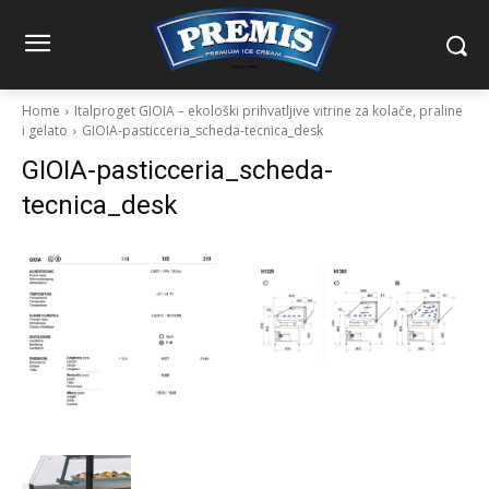
Home
Italproget GIOIA – ekološki prihvatljive vitrine za kolače, praline
i gelato
GIOIA-pasticceria_scheda-tecnica_desk
GIOIA-pasticceria_scheda-
tecnica_desk