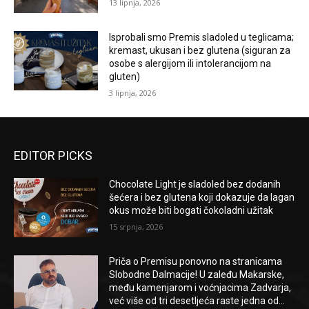
13 lipnja, 2026
Isprobali smo Premis sladoled u teglicama;
kremast, ukusan i bez glutena (siguran za
osobe s alergijom ili intolerancijom na
gluten)
3 lipnja, 2026
EDITOR PICKS
Chocolate Light je sladoled bez dodanih
šećera i bez glutena koji dokazuje da lagan
okus može biti bogati čokoladni užitak
15 srpnja, 2026
Priča o Premisu ponovno na stranicama
Slobodne Dalmacije! U zaleđu Makarske,
među kamenjarom i voćnjacima Zadvarja,
već više od tri desetljeća raste jedna od...