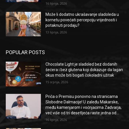
16 lipnja, 2026
Može li dodatno ukrašavanje sladoleda u
kornetu povećati percepciju vrijednosti i
potaknuti prodaju?
13 lipnja, 2026
POPULAR POSTS
Chocolate Light je sladoled bez dodanih
šećera i bez glutena koji dokazuje da lagan
okus može biti bogati čokoladni užitak
15 srpnja, 2026
Priča o Premisu ponovno na stranicama
Slobodne Dalmacije! U zaleđu Makarske,
među kamenjarom i voćnjacima Zadvarja,
već više od tri desetljeća raste jedna od...
16 lipnja, 2026