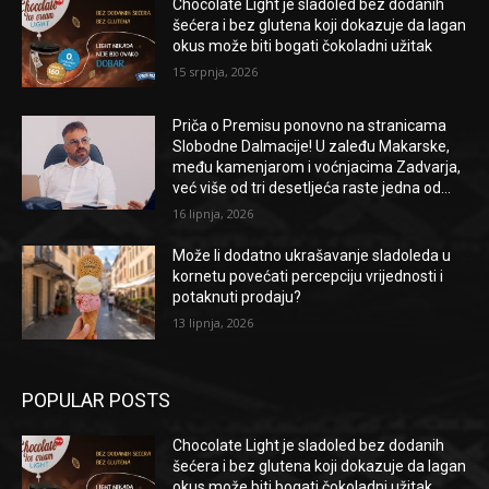
Chocolate Light je sladoled bez dodanih
šećera i bez glutena koji dokazuje da lagan
okus može biti bogati čokoladni užitak
15 srpnja, 2026
Priča o Premisu ponovno na stranicama
Slobodne Dalmacije! U zaleđu Makarske,
među kamenjarom i voćnjacima Zadvarja,
već više od tri desetljeća raste jedna od...
16 lipnja, 2026
Može li dodatno ukrašavanje sladoleda u
kornetu povećati percepciju vrijednosti i
potaknuti prodaju?
13 lipnja, 2026
POPULAR POSTS
Chocolate Light je sladoled bez dodanih
šećera i bez glutena koji dokazuje da lagan
okus može biti bogati čokoladni užitak