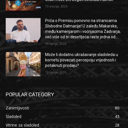
15 srpnja, 2026
Priča o Premisu ponovno na stranicama
Slobodne Dalmacije! U zaleđu Makarske,
među kamenjarom i voćnjacima Zadvarja,
već više od tri desetljeća raste jedna od...
16 lipnja, 2026
Može li dodatno ukrašavanje sladoleda u
kornetu povećati percepciju vrijednosti i
potaknuti prodaju?
13 lipnja, 2026
POPULAR CATEGORY
Zanimljivosti
80
Sladoled
43
Vitrine za sladoled
28