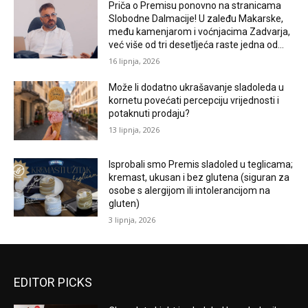
Priča o Premisu ponovno na stranicama
Slobodne Dalmacije! U zaleđu Makarske,
među kamenjarom i voćnjacima Zadvarja,
već više od tri desetljeća raste jedna od...
16 lipnja, 2026
Može li dodatno ukrašavanje sladoleda u
kornetu povećati percepciju vrijednosti i
potaknuti prodaju?
13 lipnja, 2026
Isprobali smo Premis sladoled u teglicama;
kremast, ukusan i bez glutena (siguran za
osobe s alergijom ili intolerancijom na
gluten)
3 lipnja, 2026
EDITOR PICKS