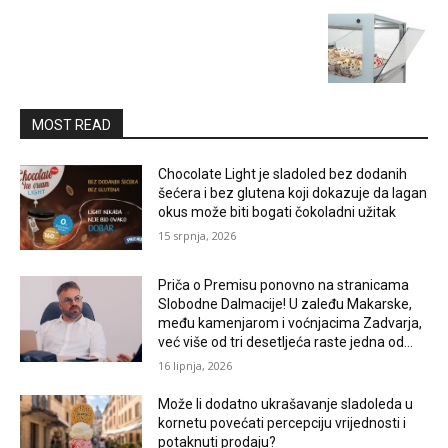
MOST READ
Chocolate Light je sladoled bez dodanih
šećera i bez glutena koji dokazuje da lagan
okus može biti bogati čokoladni užitak
15 srpnja, 2026
Priča o Premisu ponovno na stranicama
Slobodne Dalmacije! U zaleđu Makarske,
među kamenjarom i voćnjacima Zadvarja,
već više od tri desetljeća raste jedna od...
16 lipnja, 2026
Može li dodatno ukrašavanje sladoleda u
kornetu povećati percepciju vrijednosti i
potaknuti prodaju?