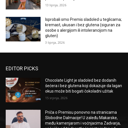
13 lipnja, 2026
Isprobali smo Premis sladoled u teglicama;
kremast, ukusan i bez glutena (siguran za
osobe s alergijom ili intolerancijom na
gluten)
3 lipnja, 2026
EDITOR PICKS
Chocolate Light je sladoled bez dodanih
šećera i bez glutena koji dokazuje da lagan
okus može biti bogati čokoladni užitak
15 srpnja, 2026
Priča o Premisu ponovno na stranicama
Slobodne Dalmacije! U zaleđu Makarske,
među kamenjarom i voćnjacima Zadvarja,