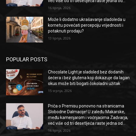
već više od tri desetljeća raste jedna od...
16 lipnja, 2026
Može li dodatno ukrašavanje sladoleda u
kornetu povećati percepciju vrijednosti i
potaknuti prodaju?
13 lipnja, 2026
POPULAR POSTS
Chocolate Light je sladoled bez dodanih
šećera i bez glutena koji dokazuje da lagan
okus može biti bogati čokoladni užitak
15 srpnja, 2026
Priča o Premisu ponovno na stranicama
Slobodne Dalmacije! U zaleđu Makarske,
među kamenjarom i voćnjacima Zadvarja,
već više od tri desetljeća raste jedna od...
16 lipnja, 2026