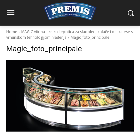
Home
MAGIC vitrina – retro ljepotica za sladoled, kolače i delikatese s
vrhunskom tehnologijom hlađenja
Magic_foto_principale
Magic_foto_principale