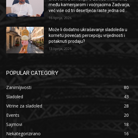
među kamenjarom i voćnjacima Zadvarja,
već više od tri desetljeća raste jedna od...
16 lipnja, 2026
Može li dodatno ukrašavanje sladoleda u
kornetu povećati percepciju vrijednosti i
potaknuti prodaju?
13 lipnja, 2026
POPULAR CATEGORY
Zanimljivosti
80
Sladoled
43
Vitrine za sladoled
28
Events
20
Sajmovi
18
Nekategorizirano
16