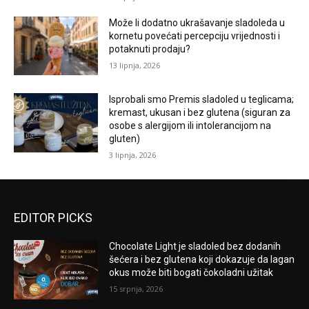
Može li dodatno ukrašavanje sladoleda u
kornetu povećati percepciju vrijednosti i
potaknuti prodaju?
13 lipnja, 2026
Isprobali smo Premis sladoled u teglicama;
kremast, ukusan i bez glutena (siguran za
osobe s alergijom ili intolerancijom na
gluten)
3 lipnja, 2026
EDITOR PICKS
Chocolate Light je sladoled bez dodanih
šećera i bez glutena koji dokazuje da lagan
okus može biti bogati čokoladni užitak
15 srpnja, 2026