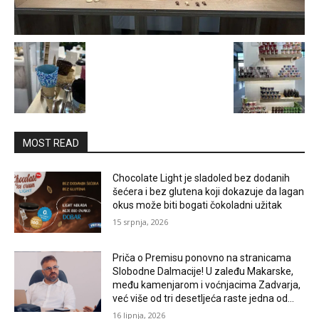
MOST READ
Chocolate Light je sladoled bez dodanih
šećera i bez glutena koji dokazuje da lagan
okus može biti bogati čokoladni užitak
15 srpnja, 2026
Priča o Premisu ponovno na stranicama
Slobodne Dalmacije! U zaleđu Makarske,
među kamenjarom i voćnjacima Zadvarja,
već više od tri desetljeća raste jedna od...
16 lipnja, 2026