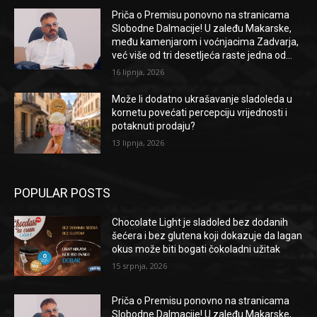
Priča o Premisu ponovno na stranicama
Slobodne Dalmacije! U zaleđu Makarske,
među kamenjarom i voćnjacima Zadvarja,
već više od tri desetljeća raste jedna od...
16 lipnja, 2026
Može li dodatno ukrašavanje sladoleda u
kornetu povećati percepciju vrijednosti i
potaknuti prodaju?
13 lipnja, 2026
POPULAR POSTS
Chocolate Light je sladoled bez dodanih
šećera i bez glutena koji dokazuje da lagan
okus može biti bogati čokoladni užitak
15 srpnja, 2026
Priča o Premisu ponovno na stranicama
Slobodne Dalmacije! U zaleđu Makarske,