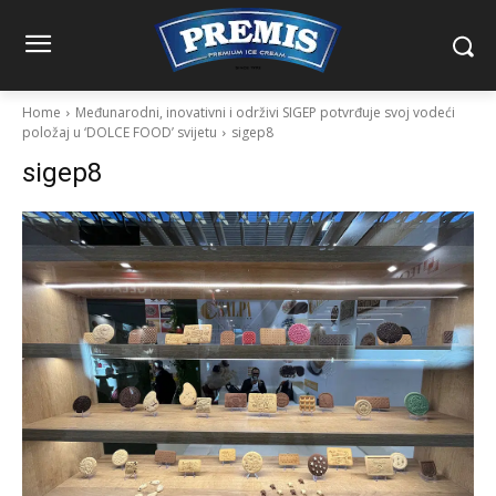
Home
Međunarodni, inovativni i održivi SIGEP potvrđuje svoj vodeći
položaj u ‘DOLCE FOOD’ svijetu
sigep8
sigep8