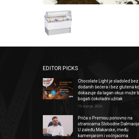
EDITOR PICKS
Chocolate Light je sladoled bez
dodanih šećera i bez glutena ko
dokazuje da lagan okus može bi
bogati čokoladni užitak
15 srpnja, 2026
Priča o Premisu ponovno na
stranicama Slobodne Dalmacije
U zaleđu Makarske, među
kamenjarom i voćnjacima