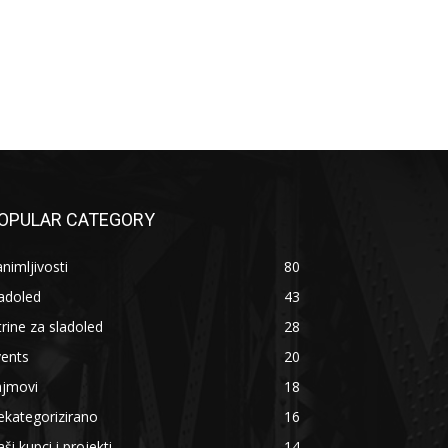
OPULAR CATEGORY
nimljivosti
80
adoled
43
trine za sladoled
28
vents
20
ajmovi
18
kategorizirano
16
ši kupci i projekti
14