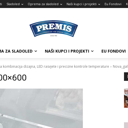
ti
Sladoled
Oprema za sladoled
Naši kupci i projekti
Eu Fondovi
K
A ZA SLADOLED
NAŠI KUPCI I PROJEKTI
EU FONDOVI
na kombinacija dizajna, LED rasvjete i precizne kontrole temperature
Nova_gal
00×600