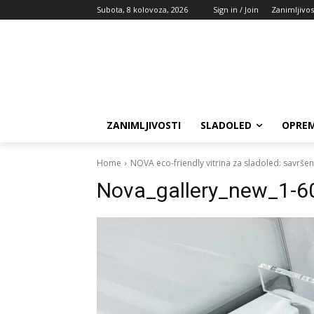
Subota, 8 kolovoza, 2026
Sign in / Join
Zanimljivos
ZANIMLJIVOSTI
SLADOLED
OPREM
Home
NOVA eco-friendly vitrina za sladoled: savrše
Nova_gallery_new_1-6