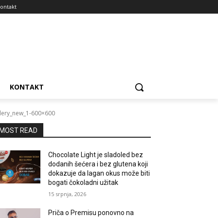
ontakt
KONTAKT
lery_new_1-600×600
MOST READ
Chocolate Light je sladoled bez
dodanih šećera i bez glutena koji
dokazuje da lagan okus može biti
bogati čokoladni užitak
15 srpnja, 2026
Priča o Premisu ponovno na