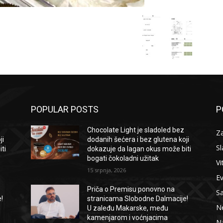
POPULAR POSTS
P
Chocolate Light je sladoled bez
Za
ji
dodanih šećera i bez glutena koji
Sl
ti
dokazuje da lagan okus može biti
bogati čokoladni užitak
Vi
15 srpnja, 2026
E
Priča o Premisu ponovno na
S
!
stranicama Slobodne Dalmacije!
Ne
U zaleđu Makarske, među
kamenjarom i voćnjacima
Na