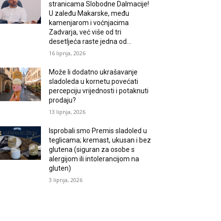
stranicama Slobodne Dalmacije!
U zaleđu Makarske, među
kamenjarom i voćnjacima
Zadvarja, već više od tri
desetljeća raste jedna od...
16 lipnja, 2026
Može li dodatno ukrašavanje
sladoleda u kornetu povećati
percepciju vrijednosti i potaknuti
prodaju?
13 lipnja, 2026
Isprobali smo Premis sladoled u
teglicama; kremast, ukusan i bez
glutena (siguran za osobe s
alergijom ili intolerancijom na
gluten)
3 lipnja, 2026