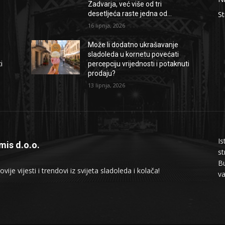
Zadvarja, već više od tri
desetljeća raste jedna od...
St
16 lipnja, 2026
Može li dodatno ukrašavanje
sladoleda u kornetu povećati
i
percepciju vrijednosti i potaknuti
prodaju?
13 lipnja, 2026
Is
mis d.o.o.
st
Bu
vije vijesti i trendovi iz svijeta sladoleda i kolača!
v