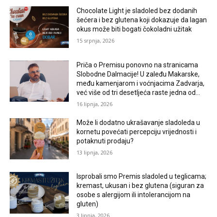
Chocolate Light je sladoled bez dodanih
šećera i bez glutena koji dokazuje da lagan
okus može biti bogati čokoladni užitak
15 srpnja, 2026
Priča o Premisu ponovno na stranicama
Slobodne Dalmacije! U zaleđu Makarske,
među kamenjarom i voćnjacima Zadvarja,
već više od tri desetljeća raste jedna od...
16 lipnja, 2026
Može li dodatno ukrašavanje sladoleda u
kornetu povećati percepciju vrijednosti i
potaknuti prodaju?
13 lipnja, 2026
Isprobali smo Premis sladoled u teglicama;
kremast, ukusan i bez glutena (siguran za
osobe s alergijom ili intolerancijom na
gluten)
3 lipnja, 2026