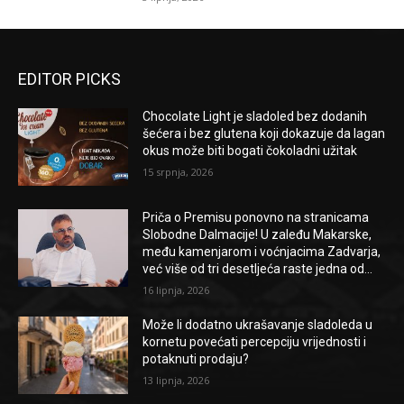
EDITOR PICKS
Chocolate Light je sladoled bez dodanih
šećera i bez glutena koji dokazuje da lagan
okus može biti bogati čokoladni užitak
15 srpnja, 2026
Priča o Premisu ponovno na stranicama
Slobodne Dalmacije! U zaleđu Makarske,
među kamenjarom i voćnjacima Zadvarja,
već više od tri desetljeća raste jedna od...
16 lipnja, 2026
Može li dodatno ukrašavanje sladoleda u
kornetu povećati percepciju vrijednosti i
potaknuti prodaju?
13 lipnja, 2026