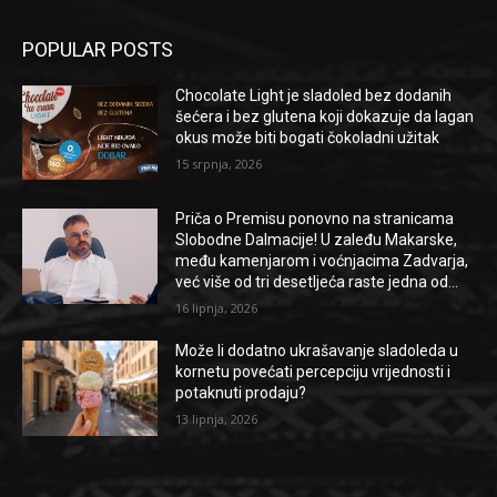
POPULAR POSTS
Chocolate Light je sladoled bez dodanih
šećera i bez glutena koji dokazuje da lagan
okus može biti bogati čokoladni užitak
15 srpnja, 2026
Priča o Premisu ponovno na stranicama
Slobodne Dalmacije! U zaleđu Makarske,
među kamenjarom i voćnjacima Zadvarja,
već više od tri desetljeća raste jedna od...
16 lipnja, 2026
Može li dodatno ukrašavanje sladoleda u
kornetu povećati percepciju vrijednosti i
potaknuti prodaju?
13 lipnja, 2026