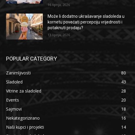
16 lipnja, 2026
Može li dodatno ukrašavanje sladoleda u
kornetu povećati percepciju vrijednosti i
potaknuti prodaju?
13 lipnja, 2026
POPULAR CATEGORY
Zanimljivosti
80
Sladoled
43
Vitrine za sladoled
28
Events
20
Sajmovi
18
Nekategorizirano
16
Naši kupci i projekti
14