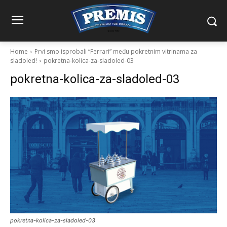
Home
Prvi smo isprobali “Ferrari” među pokretnim vitrinama za
sladoled!
pokretna-kolica-za-sladoled-03
pokretna-kolica-za-sladoled-03
pokretna-kolica-za-sladoled-03