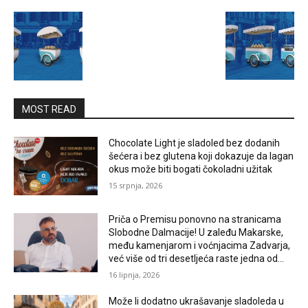
MOST READ
Chocolate Light je sladoled bez dodanih
šećera i bez glutena koji dokazuje da lagan
okus može biti bogati čokoladni užitak
15 srpnja, 2026
Priča o Premisu ponovno na stranicama
Slobodne Dalmacije! U zaleđu Makarske,
među kamenjarom i voćnjacima Zadvarja,
već više od tri desetljeća raste jedna od...
16 lipnja, 2026
Može li dodatno ukrašavanje sladoleda u