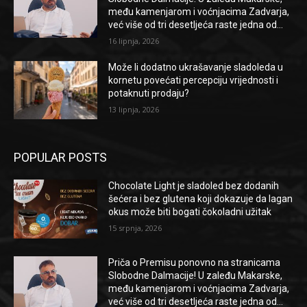
među kamenjarom i voćnjacima Zadvarja,
već više od tri desetljeća raste jedna od...
16 lipnja, 2026
Može li dodatno ukrašavanje sladoleda u
kornetu povećati percepciju vrijednosti i
potaknuti prodaju?
13 lipnja, 2026
POPULAR POSTS
Chocolate Light je sladoled bez dodanih
šećera i bez glutena koji dokazuje da lagan
okus može biti bogati čokoladni užitak
15 srpnja, 2026
Priča o Premisu ponovno na stranicama
Slobodne Dalmacije! U zaleđu Makarske,
među kamenjarom i voćnjacima Zadvarja,
već više od tri desetljeća raste jedna od...