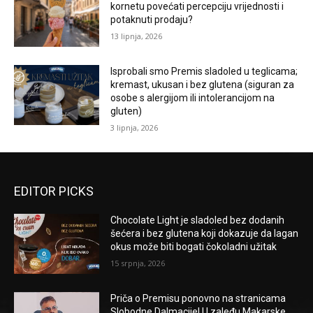
kornetu povećati percepciju vrijednosti i
potaknuti prodaju?
13 lipnja, 2026
Isprobali smo Premis sladoled u teglicama;
kremast, ukusan i bez glutena (siguran za
osobe s alergijom ili intolerancijom na
gluten)
3 lipnja, 2026
EDITOR PICKS
Chocolate Light je sladoled bez dodanih
šećera i bez glutena koji dokazuje da lagan
okus može biti bogati čokoladni užitak
15 srpnja, 2026
Priča o Premisu ponovno na stranicama
Slobodne Dalmacije! U zaleđu Makarske,