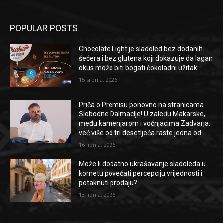
POPULAR POSTS
Chocolate Light je sladoled bez dodanih
šećera i bez glutena koji dokazuje da lagan
okus može biti bogati čokoladni užitak
15 srpnja, 2026
Priča o Premisu ponovno na stranicama
Slobodne Dalmacije! U zaleđu Makarske,
među kamenjarom i voćnjacima Zadvarja,
već više od tri desetljeća raste jedna od...
16 lipnja, 2026
Može li dodatno ukrašavanje sladoleda u
kornetu povećati percepciju vrijednosti i
potaknuti prodaju?
13 lipnja, 2026