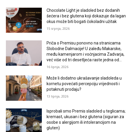
Chocolate Light je sladoled bez dodanih
šećera i bez glutena koji dokazuje da lagan
okus može biti bogati čokoladni užitak
15 srpnja, 2026
Priča o Premisu ponovno na stranicama
Slobodne Dalmacije! U zaleđu Makarske,
među kamenjarom i voćnjacima Zadvarja,
već više od tri desetljeća raste jedna od...
16 lipnja, 2026
Može li dodatno ukrašavanje sladoleda u
kornetu povećati percepciju vrijednosti i
potaknuti prodaju?
13 lipnja, 2026
Isprobali smo Premis sladoled u teglicama;
kremast, ukusan i bez glutena (siguran za
osobe s alergijom ili intolerancijom na
gluten)