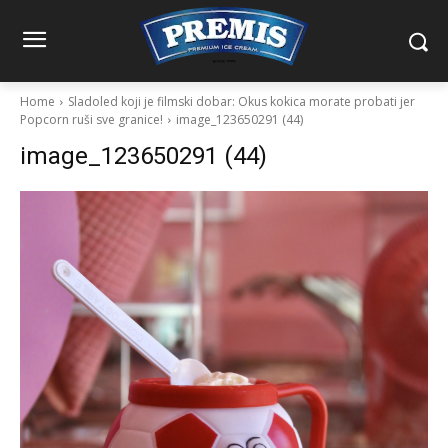
Home
Sladoled koji je filmski dobar: Okus kokica morate probati jer
Popcorn ruši sve granice!
image_123650291 (44)
image_123650291 (44)