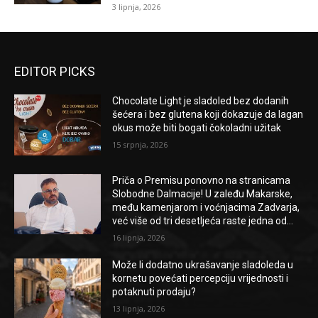
3 lipnja, 2026
EDITOR PICKS
Chocolate Light je sladoled bez dodanih
šećera i bez glutena koji dokazuje da lagan
okus može biti bogati čokoladni užitak
15 srpnja, 2026
Priča o Premisu ponovno na stranicama
Slobodne Dalmacije! U zaleđu Makarske,
među kamenjarom i voćnjacima Zadvarja,
već više od tri desetljeća raste jedna od...
16 lipnja, 2026
Može li dodatno ukrašavanje sladoleda u
kornetu povećati percepciju vrijednosti i
potaknuti prodaju?
13 lipnja, 2026