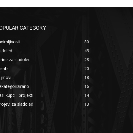
OPULAR CATEGORY
nimljivosti
80
adoled
43
trine za sladoled
28
vents
20
ajmovi
18
kategorizirano
16
ši kupci i projekti
14
rojevi za sladoled
13