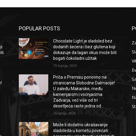
POPULAR POSTS
P
Chocolate Light je sladoled bez
Za
ji
dodanih šećera i bez glutena koji
Sl
ti
dokazuje da lagan okus može biti
bogati čokoladni užitak
Vi
15 srpnja, 2026
E
Priča o Premisu ponovno na
S
!
stranicama Slobodne Dalmacije!
Ne
U zaleđu Makarske, među
kamenjarom i voćnjacima
Na
Zadvarja, već više od tri
desetljeća raste jedna od...
St
16 lipnja, 2026
Može li dodatno ukrašavanje
sladoleda u kornetu povećati