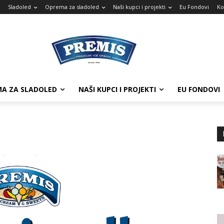
Sladoled
Oprema za sladoled
Naši kupci i projekti
Eu Fondovi
Ko
A ZA SLADOLED
NAŠI KUPCI I PROJEKTI
EU FONDOVI