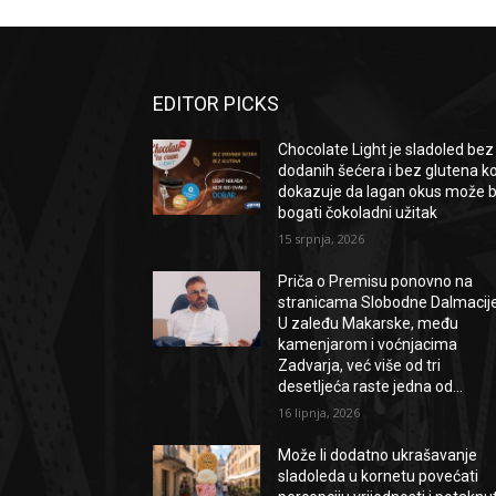
EDITOR PICKS
Chocolate Light je sladoled bez
dodanih šećera i bez glutena ko
dokazuje da lagan okus može bi
bogati čokoladni užitak
15 srpnja, 2026
Priča o Premisu ponovno na
stranicama Slobodne Dalmacije
U zaleđu Makarske, među
kamenjarom i voćnjacima
Zadvarja, već više od tri
desetljeća raste jedna od...
16 lipnja, 2026
Može li dodatno ukrašavanje
sladoleda u kornetu povećati