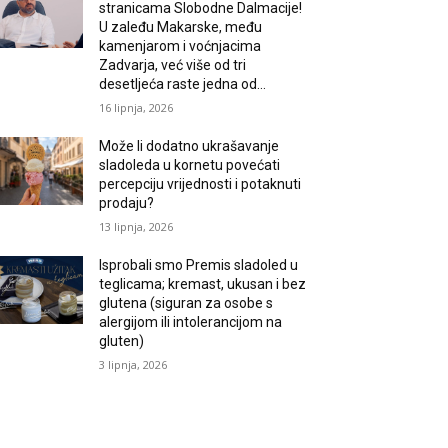
stranicama Slobodne Dalmacije!
U zaleđu Makarske, među
kamenjarom i voćnjacima
Zadvarja, već više od tri
desetljeća raste jedna od...
16 lipnja, 2026
Može li dodatno ukrašavanje
sladoleda u kornetu povećati
percepciju vrijednosti i potaknuti
prodaju?
13 lipnja, 2026
Isprobali smo Premis sladoled u
teglicama; kremast, ukusan i bez
glutena (siguran za osobe s
alergijom ili intolerancijom na
gluten)
3 lipnja, 2026