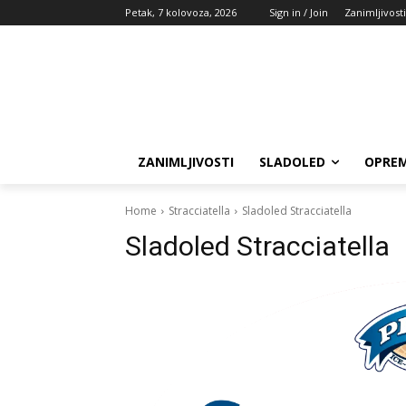
Petak, 7 kolovoza, 2026
Sign in / Join
Zanimljivosti
ZANIMLJIVOSTI
SLADOLED
OPREM
Home
Stracciatella
Sladoled Stracciatella
Sladoled Stracciatella