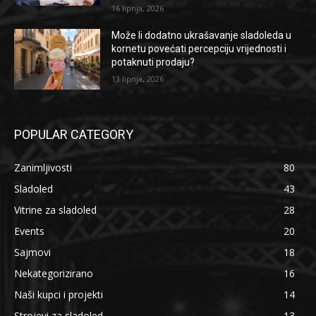
16 lipnja, 2026
Može li dodatno ukrašavanje sladoleda u
kornetu povećati percepciju vrijednosti i
potaknuti prodaju?
13 lipnja, 2026
POPULAR CATEGORY
Zanimljivosti
80
Sladoled
43
Vitrine za sladoled
28
Events
20
Sajmovi
18
Nekategorizirano
16
Naši kupci i projekti
14
Strojevi za sladoled
13