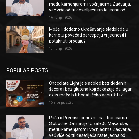
među kamenjarom i voćnjacima Zadvarja,
već više od tri desetljeća raste jedna od...
16 lipnja, 2026
Može li dodatno ukrašavanje sladoleda u
kornetu povećati percepciju vrijednosti i
potaknuti prodaju?
13 lipnja, 2026
POPULAR POSTS
Chocolate Light je sladoled bez dodanih
šećera i bez glutena koji dokazuje da lagan
okus može biti bogati čokoladni užitak
15 srpnja, 2026
Priča o Premisu ponovno na stranicama
Slobodne Dalmacije! U zaleđu Makarske,
među kamenjarom i voćnjacima Zadvarja,
već više od tri desetljeća raste jedna od...