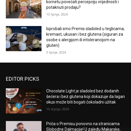
kornetu povećati percepciju vrijednosti i
potaknuti prodaju?
13 lipnja, 2026
Isprobali smo Premis sladoled u teglicama;
kremast, ukusan i bez glutena (siguran za
osobe s alergijom ili intolerancijom na
gluten)
3 lipnja, 2026
EDITOR PICKS
Chocolate Light je sladoled bez dodanih
šećera i bez glutena koji dokazuje da lagan
okus može biti bogati čokoladni užitak
15 srpnja, 2026
Priča o Premisu ponovno na stranicama
Slobodne Dalmacije! U zaleđu Makarske,