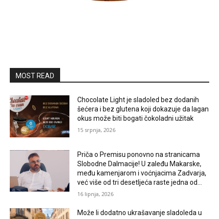
MOST READ
Chocolate Light je sladoled bez dodanih
šećera i bez glutena koji dokazuje da lagan
okus može biti bogati čokoladni užitak
15 srpnja, 2026
Priča o Premisu ponovno na stranicama
Slobodne Dalmacije! U zaleđu Makarske,
među kamenjarom i voćnjacima Zadvarja,
već više od tri desetljeća raste jedna od...
16 lipnja, 2026
Može li dodatno ukrašavanje sladoleda u