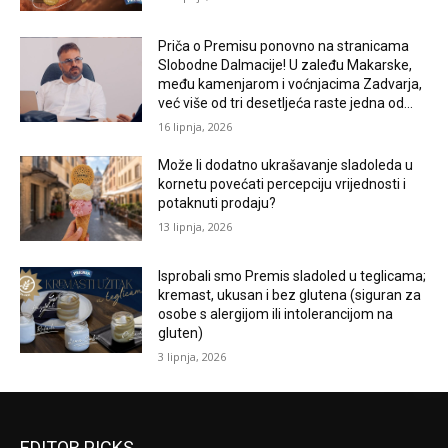
Priča o Premisu ponovno na stranicama
Slobodne Dalmacije! U zaleđu Makarske,
među kamenjarom i voćnjacima Zadvarja,
već više od tri desetljeća raste jedna od...
16 lipnja, 2026
Može li dodatno ukrašavanje sladoleda u
kornetu povećati percepciju vrijednosti i
potaknuti prodaju?
13 lipnja, 2026
Isprobali smo Premis sladoled u teglicama;
kremast, ukusan i bez glutena (siguran za
osobe s alergijom ili intolerancijom na
gluten)
3 lipnja, 2026
EDITOR PICKS