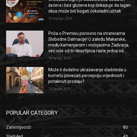
šećera i bez glutena koji dokazuje da lagan
okus može biti bogati čokoladni užitak
15 srpnja, 2026
Priča o Premisu ponovno na stranicama
Slobodne Dalmacije! U zaleđu Makarske,
među kamenjarom i voćnjacima Zadvarja,
već više od tri desetljeća raste jedna od...
16 lipnja, 2026
Može li dodatno ukrašavanje sladoleda u
kornetu povećati percepciju vrijednosti i
potaknuti prodaju?
13 lipnja, 2026
POPULAR CATEGORY
Zanimljivosti
80
Sladoled
43