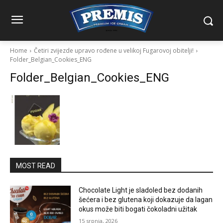
Home
Četiri zvijezde upravo rođene u velikoj Fugarovoj obitelji!
Folder_Belgian_Cookies_ENG
Folder_Belgian_Cookies_ENG
MOST READ
Chocolate Light je sladoled bez dodanih
šećera i bez glutena koji dokazuje da lagan
okus može biti bogati čokoladni užitak
15 srpnja, 2026