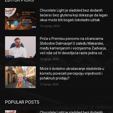
Chocolate Light je sladoled bez dodanih
šećera i bez glutena koji dokazuje da lagan
okus može biti bogati čokoladni užitak
15 srpnja, 2026
Priča o Premisu ponovno na stranicama
Slobodne Dalmacije! U zaleđu Makarske,
među kamenjarom i voćnjacima Zadvarja,
već više od tri desetljeća raste jedna od...
16 lipnja, 2026
Može li dodatno ukrašavanje sladoleda u
kornetu povećati percepciju vrijednosti i
potaknuti prodaju?
13 lipnja, 2026
POPULAR POSTS
Chocolate Light je sladoled bez dodanih