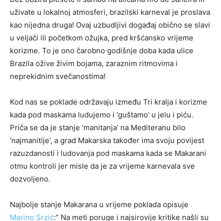
uživate u lokalnoj atmosferi, brazilski karneval je proslava
kao nijedna druga! Ovaj uzbudljivi događaj obično se slavi
u veljači ili početkom ožujka, pred kršćansko vrijeme
korizme. To je ono čarobno godišnje doba kada ulice
Brazila ožive živim bojama, zaraznim ritmovima i
neprekidnim svečanostima!
Kod nas se poklade održavaju između Tri kralja i korizme
kada pod maskama ludujemo i ‘guštamo’ u jelu i piću.
Priča se da je stanje ‘manitanja’ na Mediteranu bilo
‘najmanitije’, a grad Makarska također ima svoju povijest
razuzdanosti i ludovanja pod maskama kada se Makarani
otmu kontroli jer misle da je za vrijeme karnevala sve
dozvoljeno.
Najbolje stanje Makarana u vrijeme poklada opisuje
Marino Srzić
:” Na meti poruge i najsirovije kritike našli su