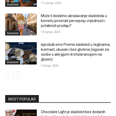
15 srpnja, 2026
Sladoled
Može li dodatno ukrašavanje sladoleda u
kornetu povećati percepciju vrijednosti i
potaknuti prodaju?
13 lipnja, 2026
Sladoled
Isprobali smo Premis sladoled u teglicama;
kremast, ukusan i bez glutena (siguran za
osobe s alergijom ili intolerancijom na
gluten)
Sladoled
3 lipnja, 2026
MOST POPULAR
Chocolate Light je sladoled bez dodanih