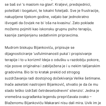
se baš svi ‘s maslom na glavi’. Kraljevi, predsjednici,
poteštati i bogatuni, te lokalni foteljaši. Sve je frustracije,
nakupljene tijekom godine, valjalo bar jednokratno
išvogati da čovjek ne bi ‘oša na kvasinu’. Zato poklade
možemo pojmiti kao iskonsku grupnu psiho terapiju,
kasnije zamijenjenu sedativnim pripravcima.
Mudrom biskupu Bijankoviću, pripisuje se
dijagnosticiranje ‘usfulminanosti puka’ i propisivanje
terapije i to u korizmi! Ideja o odušku u razdoblju pokore,
nije posve originalna i zabilježena je i u nekim talijanskim
gradovima. Bio bi to kratak prekid od strogog
suzdržavanja radi dostojnog dočekivanja Velike šetimane.
Inače asketski nastrojeni Bijanković, shvatio je da će mu
stado teško izdržati četrdesetodnevni’ silenzio’. Jedna je
vremešna sugrađanka legendu prepričavala ovako –
Blaženomu Bijankoviću Makarani nisu dali mira. Uvik im je