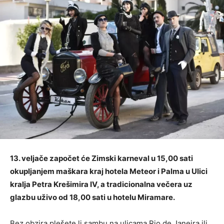
13. veljače započet će Zimski karneval u 15,00 sati
okupljanjem maškara kraj hotela Meteor i Palma u Ulici
kralja Petra Krešimira IV, a tradicionalna večera uz
glazbu uživo od 18,00 sati u hotelu Miramare.
Bez obzira plešete li sambu na ulicama Rio de Janeira ili