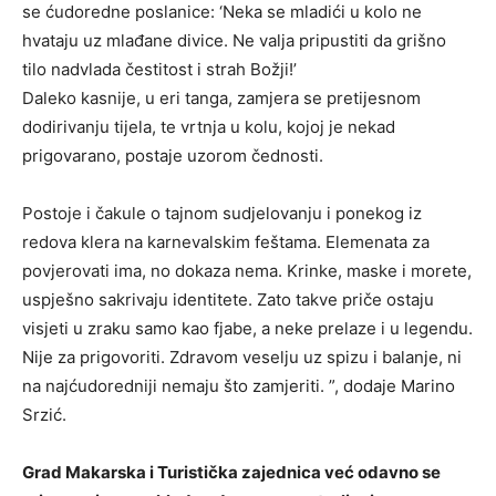
se ćudoredne poslanice: ‘Neka se mladići u kolo ne
hvataju uz mlađane divice. Ne valja pripustiti da grišno
tilo nadvlada čestitost i strah Božji!’
Daleko kasnije, u eri tanga, zamjera se pretijesnom
dodirivanju tijela, te vrtnja u kolu, kojoj je nekad
prigovarano, postaje uzorom čednosti.
Postoje i čakule o tajnom sudjelovanju i ponekog iz
redova klera na karnevalskim feštama. Elemenata za
povjerovati ima, no dokaza nema. Krinke, maske i morete,
uspješno sakrivaju identitete. Zato takve priče ostaju
visjeti u zraku samo kao fjabe, a neke prelaze i u legendu.
Nije za prigovoriti. Zdravom veselju uz spizu i balanje, ni
na najćudoredniji nemaju što zamjeriti. ”, dodaje Marino
Srzić.
Grad Makarska i Turistička zajednica već odavno se