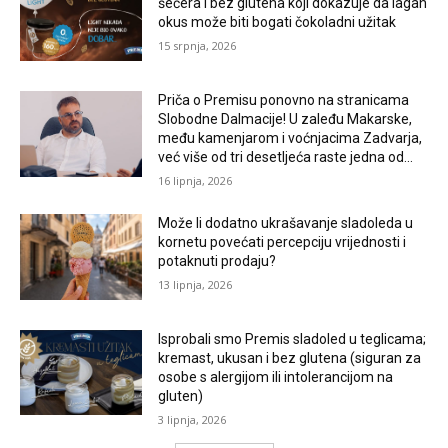
šećera i bez glutena koji dokazuje da lagan
okus može biti bogati čokoladni užitak
15 srpnja, 2026
Priča o Premisu ponovno na stranicama
Slobodne Dalmacije! U zaleđu Makarske,
među kamenjarom i voćnjacima Zadvarja,
već više od tri desetljeća raste jedna od...
16 lipnja, 2026
Može li dodatno ukrašavanje sladoleda u
kornetu povećati percepciju vrijednosti i
potaknuti prodaju?
13 lipnja, 2026
Isprobali smo Premis sladoled u teglicama;
kremast, ukusan i bez glutena (siguran za
osobe s alergijom ili intolerancijom na
gluten)
3 lipnja, 2026