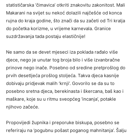
statističarska ‘čimavica’ otkriti znakovitu zakonitost. Mali
Makarani na svijet su nekoć dolazili najčešće od konca
rujna do kraja godine, što znači da su začeti od Tri kralja
do početka korizme, u vrijeme karnevala. Granice
suzdržavanja tada postaju elastičnije!
Ne samo da se devet mjeseci iza poklada rađalo više
djece, nego je unutar tog broja bilo i više izvanbračne
prinove nego inače. Posebno od sredine pretprošlog do
prvih desetljeća prošlog stoljeća. Takva djeca kasnije
dobivaju pridjevak malih ‘krnji’. Govorilo se da su to
posebno sretna djeca, berekinasta i škercana, baš kao i
maškare, koje su u ritmu sveopćeg ‘incanja’, potakle
njihovo začeće.
Propovijedi župnika i preporuke biskupa, posebno se
referiraju na ‘pogubnu pošast poganog mahnitanja’. Šalju