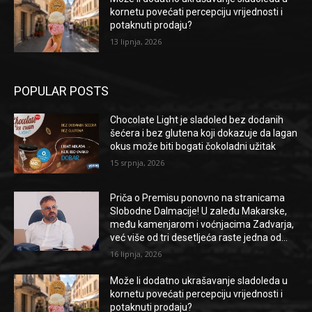
kornetu povećati percepciju vrijednosti i
potaknuti prodaju?
13 lipnja, 2026
POPULAR POSTS
Chocolate Light je sladoled bez dodanih
šećera i bez glutena koji dokazuje da lagan
okus može biti bogati čokoladni užitak
15 srpnja, 2026
Priča o Premisu ponovno na stranicama
Slobodne Dalmacije! U zaleđu Makarske,
među kamenjarom i voćnjacima Zadvarja,
već više od tri desetljeća raste jedna od...
16 lipnja, 2026
Može li dodatno ukrašavanje sladoleda u
kornetu povećati percepciju vrijednosti i
potaknuti prodaju?