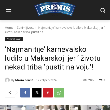
Home
Zanimljivosti
'Najmanitije' karnevalsko ludilo u Makarskoj jer '
životu nekad triba ‘pustit na...
Zanimljivosti
‘Najmanitije’ karnevalsko
ludilo u Makarskoj jer ‘ životu
nekad triba ‘pustit na voju’!
By
Mario Perčić
12 veljače, 2024
1945
0