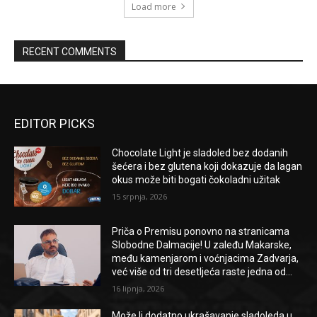
Load more
RECENT COMMENTS
EDITOR PICKS
Chocolate Light je sladoled bez dodanih
šećera i bez glutena koji dokazuje da lagan
okus može biti bogati čokoladni užitak
15 srpnja, 2026
Priča o Premisu ponovno na stranicama
Slobodne Dalmacije! U zaleđu Makarske,
među kamenjarom i voćnjacima Zadvarja,
već više od tri desetljeća raste jedna od...
16 lipnja, 2026
Može li dodatno ukrašavanje sladoleda u