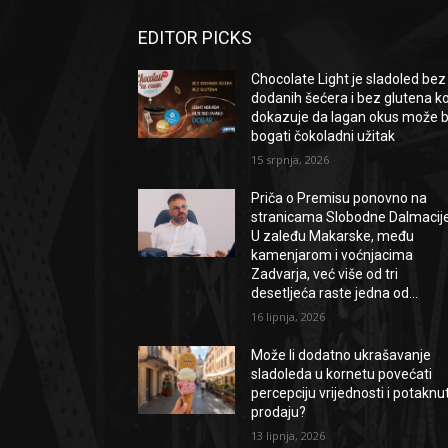
EDITOR PICKS
Chocolate Light je sladoled bez
dodanih šećera i bez glutena ko
dokazuje da lagan okus može bi
bogati čokoladni užitak
15 srpnja, 2026
Priča o Premisu ponovno na
stranicama Slobodne Dalmacije
U zaleđu Makarske, među
kamenjarom i voćnjacima
Zadvarja, već više od tri
desetljeća raste jedna od...
16 lipnja, 2026
Može li dodatno ukrašavanje
sladoleda u kornetu povećati
percepciju vrijednosti i potaknut
prodaju?
13 lipnja, 2026