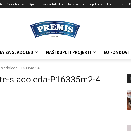
ti
Sladoled
Oprema za sladoled
Naši kupci i projekti
Eu Fondovi
K
A ZA SLADOLED
NAŠI KUPCI I PROJEKTI
EU FONDOVI
te-sladoleda-P16335m2-4
ište-sladoleda-P16335m2-4