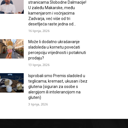
stranicama Slobodne Dalmacije!
U zaleđu Makarske, među
kamenjarom i voćnjacima
Zadvarja, već više od tri
desetljeća raste jedna od...
16 lipnja, 2026
Može li dodatno ukrašavanje
sladoleda u kornetu povećati
percepciju vrijednosti i potaknuti
prodaju?
13 lipnja, 2026
Isprobali smo Premis sladoled u
teglicama; kremast, ukusan i bez
glutena (siguran za osobe s
alergijom ili intolerancijom na
gluten)
3 lipnja, 2026