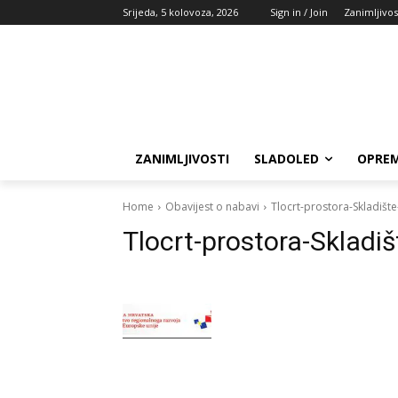
Srijeda, 5 kolovoza, 2026
Sign in / Join
Zanimljivos
ZANIMLJIVOSTI
SLADOLED
OPREM
Home
Obavijest o nabavi
Tlocrt-prostora-Skladiš
Tlocrt-prostora-Sklad