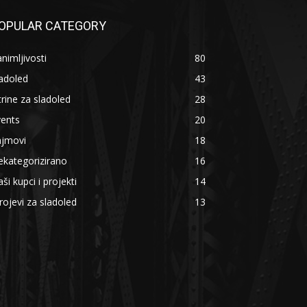
OPULAR CATEGORY
nimljivosti
80
adoled
43
trine za sladoled
28
vents
20
ajmovi
18
kategorizirano
16
ši kupci i projekti
14
rojevi za sladoled
13