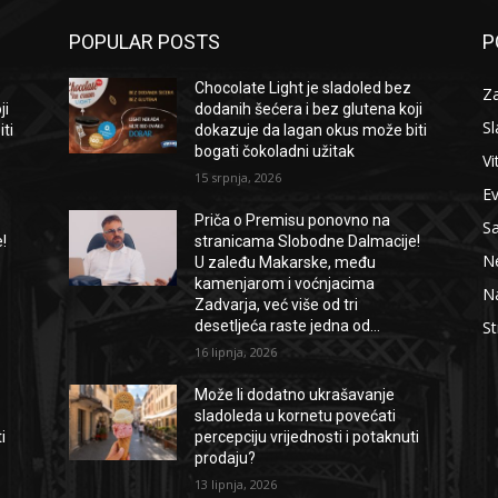
POPULAR POSTS
P
Chocolate Light je sladoled bez
Za
ji
dodanih šećera i bez glutena koji
Sl
ti
dokazuje da lagan okus može biti
bogati čokoladni užitak
Vi
15 srpnja, 2026
E
Priča o Premisu ponovno na
S
!
stranicama Slobodne Dalmacije!
Ne
U zaleđu Makarske, među
kamenjarom i voćnjacima
Na
Zadvarja, već više od tri
desetljeća raste jedna od...
St
16 lipnja, 2026
Može li dodatno ukrašavanje
sladoleda u kornetu povećati
i
percepciju vrijednosti i potaknuti
prodaju?
13 lipnja, 2026