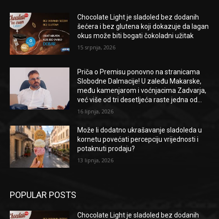
Chocolate Light je sladoled bez dodanih
šećera i bez glutena koji dokazuje da lagan
okus može biti bogati čokoladni užitak
15 srpnja, 2026
Priča o Premisu ponovno na stranicama
Slobodne Dalmacije! U zaleđu Makarske,
među kamenjarom i voćnjacima Zadvarja,
već više od tri desetljeća raste jedna od...
16 lipnja, 2026
Može li dodatno ukrašavanje sladoleda u
kornetu povećati percepciju vrijednosti i
potaknuti prodaju?
13 lipnja, 2026
POPULAR POSTS
Chocolate Light je sladoled bez dodanih