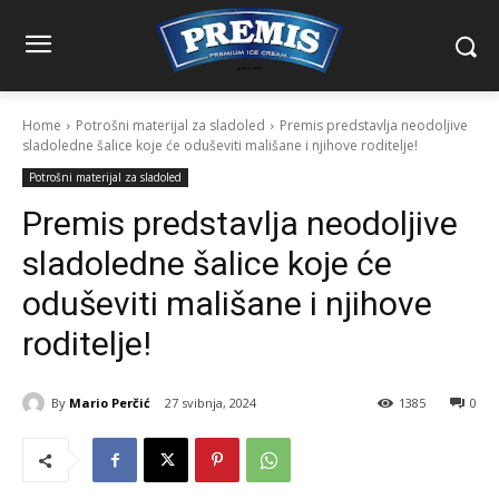
Home
Potrošni materijal za sladoled
Premis predstavlja neodoljive
sladoledne šalice koje će oduševiti mališane i njihove roditelje!
Potrošni materijal za sladoled
Premis predstavlja neodoljive
sladoledne šalice koje će
oduševiti mališane i njihove
roditelje!
By
Mario Perčić
27 svibnja, 2024
1385
0