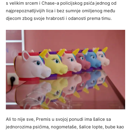
s velikim srcem i Chase-a policijskog psića jednog od
najprepoznatljivijih lica i bez sumnje omiljenog među
djecom zbog svoje hrabrosti i odanosti prema timu.
Ali to nije sve, Premis u svojoj ponudi ima šalice sa
jednorozima psićima, nogometaše, šalice lopte, bube kao