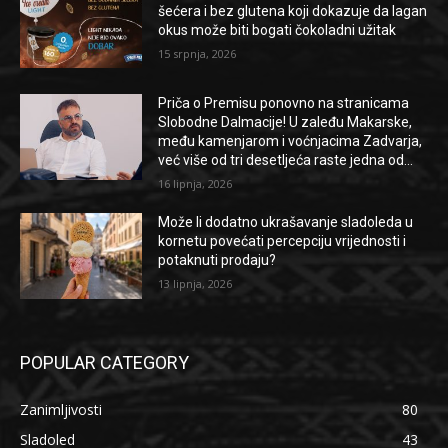
šećera i bez glutena koji dokazuje da lagan
okus može biti bogati čokoladni užitak
15 srpnja, 2026
Priča o Premisu ponovno na stranicama
Slobodne Dalmacije! U zaleđu Makarske,
među kamenjarom i voćnjacima Zadvarja,
već više od tri desetljeća raste jedna od...
16 lipnja, 2026
Može li dodatno ukrašavanje sladoleda u
kornetu povećati percepciju vrijednosti i
potaknuti prodaju?
13 lipnja, 2026
POPULAR CATEGORY
Zanimljivosti
80
Sladoled
43