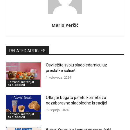
Mario Perčić
RELATED ARTICLES
Osviježite svoju sladoledarnicu uz
preslatke šalice!
1 kolovoza, 2024
Potrošni materijal
za sladoled
Otkrijte bogatu paletu korneta za
nezaboravne sladoledne kreacije!
19 srpnja, 2024
Potrošni materijal
za sladoled
Bacio: Korneti o kojima će svi pričati!