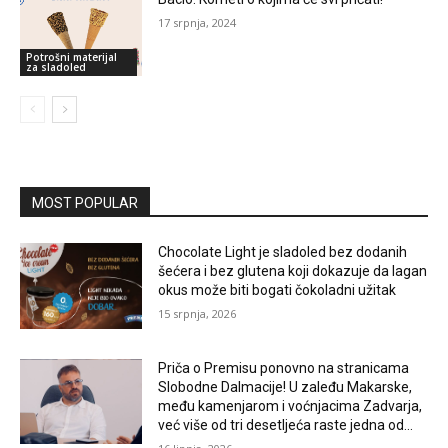
17 srpnja, 2024
Potrošni materijal
za sladoled
MOST POPULAR
Chocolate Light je sladoled bez dodanih
šećera i bez glutena koji dokazuje da lagan
okus može biti bogati čokoladni užitak
15 srpnja, 2026
Priča o Premisu ponovno na stranicama
Slobodne Dalmacije! U zaleđu Makarske,
među kamenjarom i voćnjacima Zadvarja,
već više od tri desetljeća raste jedna od...