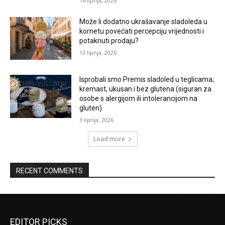
16 lipnja, 2026
Može li dodatno ukrašavanje sladoleda u
kornetu povećati percepciju vrijednosti i
potaknuti prodaju?
13 lipnja, 2026
Isprobali smo Premis sladoled u teglicama;
kremast, ukusan i bez glutena (siguran za
osobe s alergijom ili intolerancijom na
gluten)
3 lipnja, 2026
Load more
RECENT COMMENTS
EDITOR PICKS