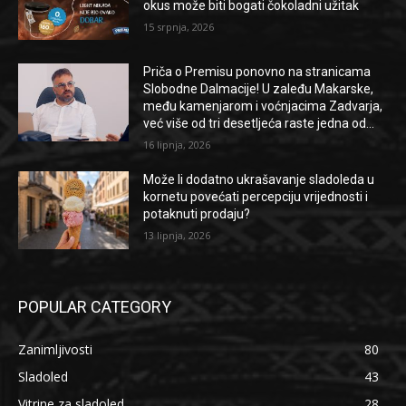
okus može biti bogati čokoladni užitak
15 srpnja, 2026
Priča o Premisu ponovno na stranicama
Slobodne Dalmacije! U zaleđu Makarske,
među kamenjarom i voćnjacima Zadvarja,
već više od tri desetljeća raste jedna od...
16 lipnja, 2026
Može li dodatno ukrašavanje sladoleda u
kornetu povećati percepciju vrijednosti i
potaknuti prodaju?
13 lipnja, 2026
POPULAR CATEGORY
Zanimljivosti
80
Sladoled
43
Vitrine za sladoled
28