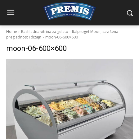
Home
Rashladna vitrina za gelato – Italproget Moon, savršena
preglednost i dizajn
moon-06-600×600
moon-06-600×600