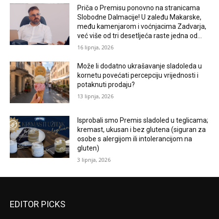
Priča o Premisu ponovno na stranicama
Slobodne Dalmacije! U zaleđu Makarske,
među kamenjarom i voćnjacima Zadvarja,
već više od tri desetljeća raste jedna od...
16 lipnja, 2026
Može li dodatno ukrašavanje sladoleda u
kornetu povećati percepciju vrijednosti i
potaknuti prodaju?
13 lipnja, 2026
Isprobali smo Premis sladoled u teglicama;
kremast, ukusan i bez glutena (siguran za
osobe s alergijom ili intolerancijom na
gluten)
3 lipnja, 2026
EDITOR PICKS