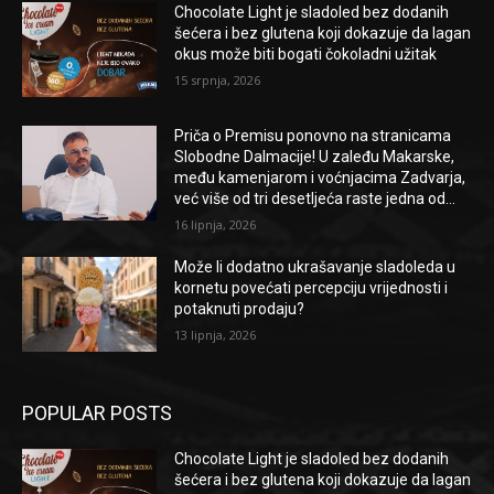
Chocolate Light je sladoled bez dodanih
šećera i bez glutena koji dokazuje da lagan
okus može biti bogati čokoladni užitak
15 srpnja, 2026
Priča o Premisu ponovno na stranicama
Slobodne Dalmacije! U zaleđu Makarske,
među kamenjarom i voćnjacima Zadvarja,
već više od tri desetljeća raste jedna od...
16 lipnja, 2026
Može li dodatno ukrašavanje sladoleda u
kornetu povećati percepciju vrijednosti i
potaknuti prodaju?
13 lipnja, 2026
POPULAR POSTS
Chocolate Light je sladoled bez dodanih
šećera i bez glutena koji dokazuje da lagan