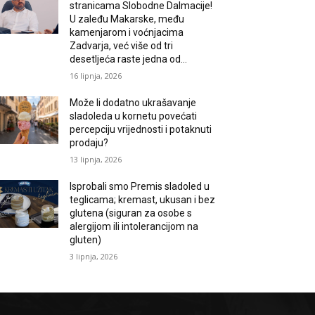
stranicama Slobodne Dalmacije!
U zaleđu Makarske, među
kamenjarom i voćnjacima
Zadvarja, već više od tri
desetljeća raste jedna od...
16 lipnja, 2026
Može li dodatno ukrašavanje
sladoleda u kornetu povećati
percepciju vrijednosti i potaknuti
prodaju?
13 lipnja, 2026
Isprobali smo Premis sladoled u
teglicama; kremast, ukusan i bez
glutena (siguran za osobe s
alergijom ili intolerancijom na
gluten)
3 lipnja, 2026