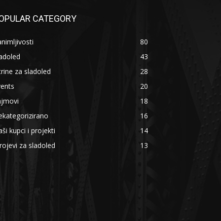
OPULAR CATEGORY
nimljivosti
80
adoled
43
trine za sladoled
28
vents
20
ajmovi
18
kategorizirano
16
ši kupci i projekti
14
rojevi za sladoled
13