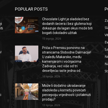
POPULAR POSTS
P
Chocolate Light je sladoled bez
Za
ji
dodanih šećera i bez glutena koji
Sl
ti
dokazuje da lagan okus može biti
bogati čokoladni užitak
Vi
15 srpnja, 2026
E
Priča o Premisu ponovno na
S
!
stranicama Slobodne Dalmacije!
Ne
U zaleđu Makarske, među
kamenjarom i voćnjacima
Na
Zadvarja, već više od tri
desetljeća raste jedna od...
St
16 lipnja, 2026
Može li dodatno ukrašavanje
sladoleda u kornetu povećati
i
percepciju vrijednosti i potaknuti
prodaju?
13 lipnja, 2026