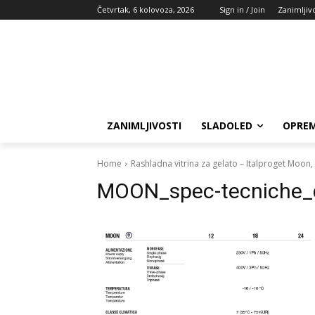
Četvrtak, 6 kolovoza, 2026
Sign in / Join
Zanimljivo
ZANIMLJIVOSTI
SLADOLED
OPREM
Home
Rashladna vitrina za gelato – Italproget Moon,
MOON_spec-tecniche_