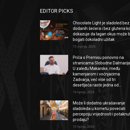
EDITOR PICKS
Chocolate Light je sladoled bez
dodanih šećera i bez glutena ko
dokazuje da lagan okus može bi
bogati čokoladni užitak
15 srpnja, 2026
Priča o Premisu ponovno na
stranicama Slobodne Dalmacije
U zaleđu Makarske, među
kamenjarom i voćnjacima
Zadvarja, već više od tri
desetljeća raste jedna od...
16 lipnja, 2026
Može li dodatno ukrašavanje
sladoleda u kornetu povećati
percepciju vrijednosti i potaknut
prodaju?
13 lipnja, 2026