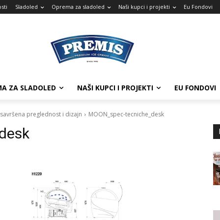
sti
Sladoled
Oprema za sladoled
Naši kupci i projekti
Eu Fondovi
A ZA SLADOLED
NAŠI KUPCI I PROJEKTI
EU FONDOVI
 savršena preglednost i dizajn
MOON_spec-tecniche_desk
desk