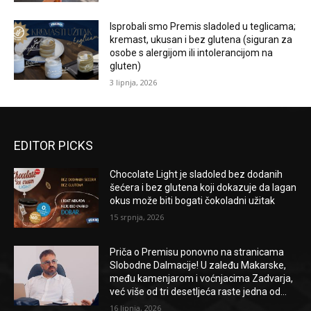
Isprobali smo Premis sladoled u teglicama;
kremast, ukusan i bez glutena (siguran za
osobe s alergijom ili intolerancijom na
gluten)
3 lipnja, 2026
EDITOR PICKS
Chocolate Light je sladoled bez dodanih
šećera i bez glutena koji dokazuje da lagan
okus može biti bogati čokoladni užitak
15 srpnja, 2026
Priča o Premisu ponovno na stranicama
Slobodne Dalmacije! U zaleđu Makarske,
među kamenjarom i voćnjacima Zadvarja,
već više od tri desetljeća raste jedna od...
16 lipnja, 2026