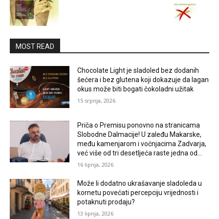
MOST READ
Chocolate Light je sladoled bez dodanih
šećera i bez glutena koji dokazuje da lagan
okus može biti bogati čokoladni užitak
15 srpnja, 2026
Priča o Premisu ponovno na stranicama
Slobodne Dalmacije! U zaleđu Makarske,
među kamenjarom i voćnjacima Zadvarja,
već više od tri desetljeća raste jedna od...
16 lipnja, 2026
Može li dodatno ukrašavanje sladoleda u
kornetu povećati percepciju vrijednosti i
potaknuti prodaju?
13 lipnja, 2026