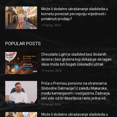
Može li dodatno ukrašavanje sladoleda u
kornetu povećati percepciju vrijednosti i
potaknuti prodaju?
13 lipnja, 2026
POPULAR POSTS
Chocolate Light je sladoled bez dodanih
šećera i bez glutena koji dokazuje da lagan
okus može biti bogati čokoladni užitak
15 srpnja, 2026
Priča o Premisu ponovno na stranicama
Slobodne Dalmacije! U zaleđu Makarske,
među kamenjarom i voćnjacima Zadvarja,
već više od tri desetljeća raste jedna od...
16 lipnja, 2026
Može li dodatno ukrašavanje sladoleda u