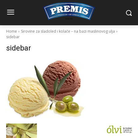
Home
Sirovine za sladoled i kolače – na bazi maslinovog ulja
sidebar
sidebar