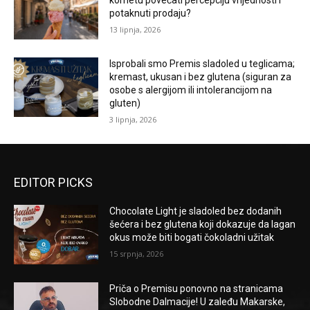
potaknuti prodaju?
13 lipnja, 2026
Isprobali smo Premis sladoled u teglicama;
kremast, ukusan i bez glutena (siguran za
osobe s alergijom ili intolerancijom na
gluten)
3 lipnja, 2026
EDITOR PICKS
Chocolate Light je sladoled bez dodanih
šećera i bez glutena koji dokazuje da lagan
okus može biti bogati čokoladni užitak
15 srpnja, 2026
Priča o Premisu ponovno na stranicama
Slobodne Dalmacije! U zaleđu Makarske,