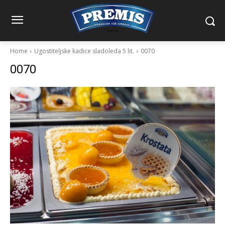
Home
Ugostiteljske kadice sladoleda 5 lit.
0070
0070