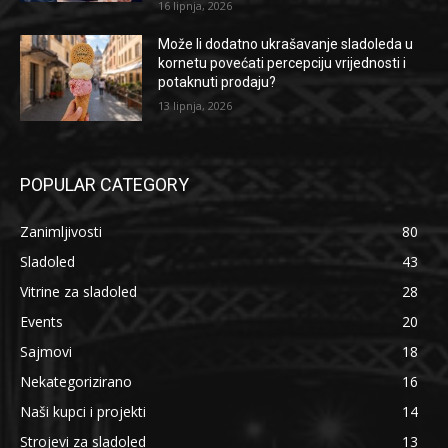
16 lipnja, 2026
Može li dodatno ukrašavanje sladoleda u
kornetu povećati percepciju vrijednosti i
potaknuti prodaju?
13 lipnja, 2026
POPULAR CATEGORY
Zanimljivosti
80
Sladoled
43
Vitrine za sladoled
28
Events
20
Sajmovi
18
Nekategorizirano
16
Naši kupci i projekti
14
Strojevi za sladoled
13