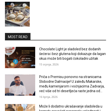
MOST READ
Chocolate Light je sladoled bez dodanih
šećera i bez glutena koji dokazuje da lagan
okus može biti bogati čokoladni užitak
15 srpnja, 2026
Priča o Premisu ponovno na stranicama
Slobodne Dalmacije! U zaleđu Makarske,
među kamenjarom i voćnjacima Zadvarja,
već više od tri desetljeća raste jedna od...
16 lipnja, 2026
Može li dodatno ukrašavanje sladoleda u
kornetu povećati percepciju vrijednosti i