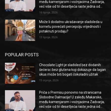
među kamenjarom i voćnjacima Zadvarja,
već više od tri desetljeća raste jedna od...
16 lipnja, 2026
Može li dodatno ukrašavanje sladoleda u
kornetu povećati percepciju vrijednosti i
potaknuti prodaju?
13 lipnja, 2026
POPULAR POSTS
Chocolate Light je sladoled bez dodanih
šećera i bez glutena koji dokazuje da lagan
okus može biti bogati čokoladni užitak
15 srpnja, 2026
Priča o Premisu ponovno na stranicama
Slobodne Dalmacije! U zaleđu Makarske,
među kamenjarom i voćnjacima Zadvarja,
već više od tri desetljeća raste jedna od...