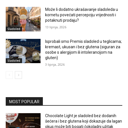
Može li dodatno ukrašavanje sladoleda u
kornetu povećati percepciju vrijednosti i
potaknuti prodaju?
13 lipnja, 2026
Sladoled
Isprobali smo Premis sladoled u teglicama;
kremast, ukusan i bez glutena (siguran za
osobe s alergijom ili intolerancijom na
gluten)
Sladoled
3 lipnja, 2026
MOST POPULAR
Chocolate Light je sladoled bez dodanih
šećera i bez glutena koji dokazuje da lagan
okus može biti bogati čokoladni užitak