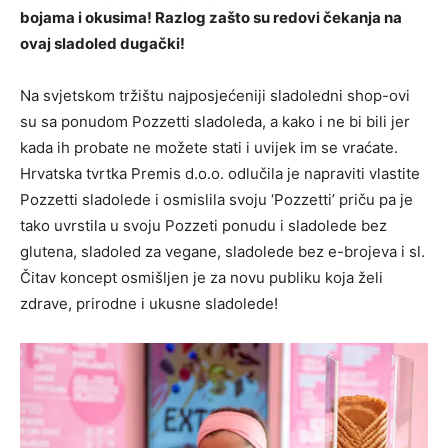
bojama i okusima! Razlog zašto su redovi čekanja na
ovaj sladoled dugački!
Na svjetskom tržištu najposjećeniji sladoledni shop-ovi
su sa ponudom Pozzetti sladoleda, a kako i ne bi bili jer
kada ih probate ne možete stati i uvijek im se vraćate.
Hrvatska tvrtka Premis d.o.o. odlučila je napraviti vlastite
Pozzetti sladolede i osmislila svoju ‘Pozzetti’ priču pa je
tako uvrstila u svoju Pozzeti ponudu i sladolede bez
glutena, sladoled za vegane, sladolede bez e-brojeva i sl.
Čitav koncept osmišljen je za novu publiku koja želi
zdrave, prirodne i ukusne sladolede!