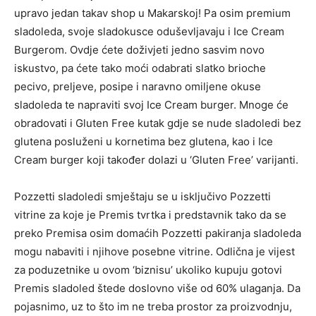
upravo jedan takav shop u Makarskoj! Pa osim premium
sladoleda, svoje sladokusce oduševljavaju i Ice Cream
Burgerom. Ovdje ćete doživjeti jedno sasvim novo
iskustvo, pa ćete tako moći odabrati slatko brioche
pecivo, preljeve, posipe i naravno omiljene okuse
sladoleda te napraviti svoj Ice Cream burger. Mnoge će
obradovati i Gluten Free kutak gdje se nude sladoledi bez
glutena posluženi u kornetima bez glutena, kao i Ice
Cream burger koji također dolazi u ‘Gluten Free’ varijanti.
Pozzetti sladoledi smještaju se u isključivo Pozzetti
vitrine za koje je Premis tvrtka i predstavnik tako da se
preko Premisa osim domaćih Pozzetti pakiranja sladoleda
mogu nabaviti i njihove posebne vitrine. Odlična je vijest
za poduzetnike u ovom ‘biznisu’ ukoliko kupuju gotovi
Premis sladoled štede doslovno više od 60% ulaganja. Da
pojasnimo, uz to što im ne treba prostor za proizvodnju,