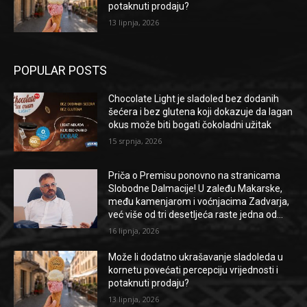
potaknuti prodaju?
13 lipnja, 2026
POPULAR POSTS
Chocolate Light je sladoled bez dodanih
šećera i bez glutena koji dokazuje da lagan
okus može biti bogati čokoladni užitak
15 srpnja, 2026
Priča o Premisu ponovno na stranicama
Slobodne Dalmacije! U zaleđu Makarske,
među kamenjarom i voćnjacima Zadvarja,
već više od tri desetljeća raste jedna od...
16 lipnja, 2026
Može li dodatno ukrašavanje sladoleda u
kornetu povećati percepciju vrijednosti i
potaknuti prodaju?
13 lipnja, 2026