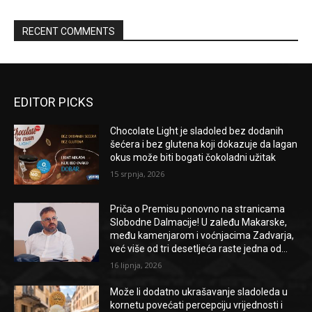
RECENT COMMENTS
EDITOR PICKS
Chocolate Light je sladoled bez dodanih
šećera i bez glutena koji dokazuje da lagan
okus može biti bogati čokoladni užitak
15 srpnja, 2026
Priča o Premisu ponovno na stranicama
Slobodne Dalmacije! U zaleđu Makarske,
među kamenjarom i voćnjacima Zadvarja,
već više od tri desetljeća raste jedna od...
16 lipnja, 2026
Može li dodatno ukrašavanje sladoleda u
kornetu povećati percepciju vrijednosti i