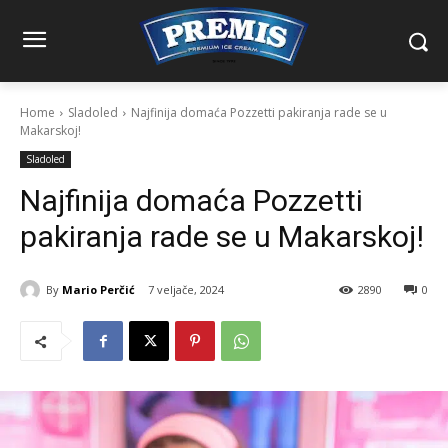
Home
Sladoled
Najfinija domaća Pozzetti pakiranja rade se u
Makarskoj!
Sladoled
Najfinija domaća Pozzetti
pakiranja rade se u Makarskoj!
By
Mario Perčić
7 veljače, 2024
2890
0