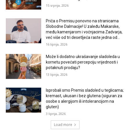
15 srpnja, 2026
Priča o Premisu ponovno na stranicama
Slobodne Dalmacije! U zaleđu Makarske,
među kamenjarom i voćnjacima Zadvarja,
već više od tri desetljeća raste jedna od...
16 lipnja, 2026
Može li dodatno ukrašavanje sladoleda u
kornetu povećati percepciju vrijednosti i
potaknuti prodaju?
13 lipnja, 2026
Isprobali smo Premis sladoled u teglicama;
kremast, ukusan i bez glutena (siguran za
osobe s alergijom ili intolerancijom na
gluten)
3 lipnja, 2026
Load more