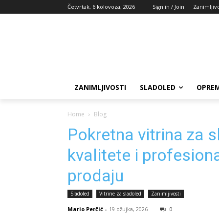
Četvrtak, 6 kolovoza, 2026
Sign in / Join
Zanimljivo
ZANIMLJIVOSTI
SLADOLED
OPREM
Home
Blog
Pokretna vitrina za 
kvalitete i profesio
prodaju
Sladoled
Vitrine za sladoled
Zanimljivosti
Mario Perčić
-
19 ožujka, 2026
0