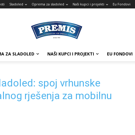
sti
Sladoled
Oprema za sladoled
Naši kupci i projekti
Eu Fondovi
A ZA SLADOLED
NAŠI KUPCI I PROJEKTI
EU FONDOVI
sladoled: spoj vrhunske
nalnog rješenja za mobilnu